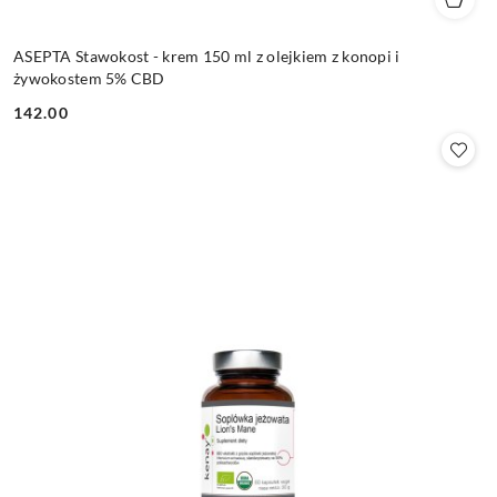
ASEPTA Stawokost - krem 150 ml z olejkiem z konopi i
żywokostem 5% CBD
142.00
Cena: