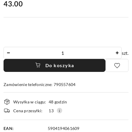
cena:
43.00
Ilość
szt.
Do koszyka
Zamówienie telefoniczne: 790557604
Dostępność
Wysyłka w ciągu:
48 godzin
i
dostawa
Cena przesyłki:
13
EAN:
5904194061609