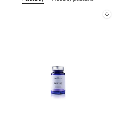
Pomiń karuzelę produktów
o
o
statusie:
statusie: