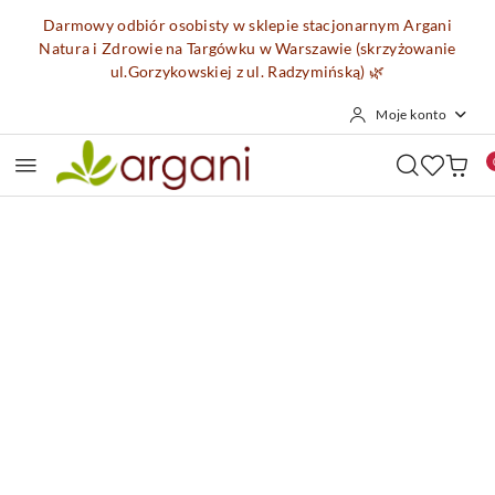
Przejdź do treści głównej
Przejdź do wyszukiwarki
Przejdź do moje konto
Przejdź do menu głównego
Przejdź do opisu produktu
Przejdź do stopki
Darmowy odbiór osobisty w sklepie stacjonarnym Argani
Natura i Zdrowie na Targówku w Warszawie (skrzyżowanie
ul.Gorzykowskiej z ul. Radzymińską)
🌿
Moje konto