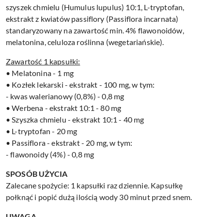
szyszek chmielu (Humulus lupulus) 10:1, L-tryptofan,
ekstrakt z kwiatów passiflory (Passiflora incarnata)
standaryzowany na zawartość min. 4% flawonoidów,
melatonina, celuloza roślinna (wegetariańskie).
Zawartość 1 kapsułki:
• Melatonina - 1 mg
• Kozłek lekarski - ekstrakt - 100 mg, w tym:
- kwas walerianowy (0,8%) - 0,8 mg
• Werbena - ekstrakt 10:1 - 80 mg
• Szyszka chmielu - ekstrakt 10:1 - 40 mg
• L-tryptofan - 20 mg
• Passiflora - ekstrakt - 20 mg, w tym:
- flawonoidy (4%) - 0,8 mg
SPOSÓB UŻYCIA
Zalecane spożycie: 1 kapsułki raz dziennie. Kapsułkę
połknąć i popić dużą ilością wody 30 minut przed snem.
UWAGA