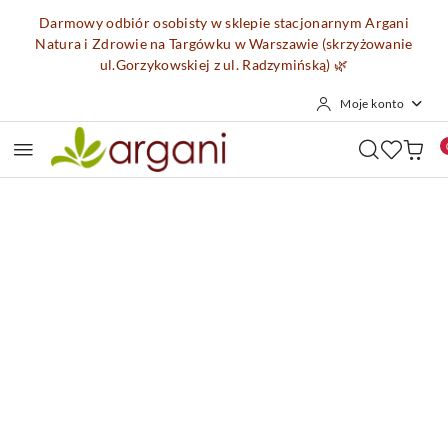
Przejdź do treści głównej
Przejdź do wyszukiwarki
Przejdź do moje konto
Przejdź do menu głównego
Przejdź do opisu produktu
Przejdź do stopki
Darmowy odbiór osobisty w sklepie stacjonarnym Argani
Natura i Zdrowie na Targówku w Warszawie (skrzyżowanie
ul.Gorzykowskiej z ul. Radzymińską)
🌿
Moje konto