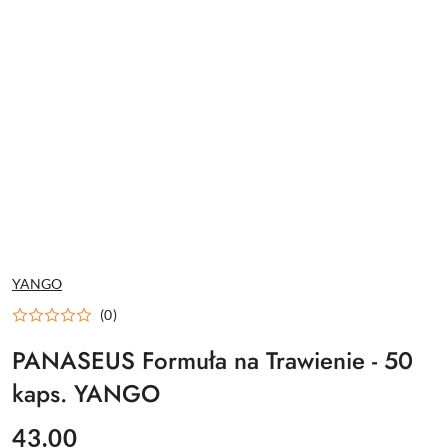
NAZWA
YANGO
PRODUCENTA:
(0)
PANASEUS Formuła na Trawienie - 50
kaps. YANGO
cena:
43.00