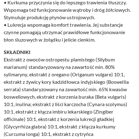
• Kurkuma przyczynia się do lepszego trawienia tłuszczy.
Wspomaga też funkcjonowanie wątroby i dróg żółciowych.
Stymuluje produkcję płynów ustrojowych.
• Lukrecja wspomaga komfort trawienia. Jej substancje
czynne pomagają utrzymać prawidłowe funkcjonowanie
błon śluzowych w żołądku i jelicie cienkim.
SKŁADNIKI
Ekstrakt z owoców ostropestu plamistego (Silybum
marianum) standaryzowany na zawartość min. 80%
sylimaryny, ekstrakt z oregano (Origanum vulgare) 10:1,
ekstrakt z żywicy kory kadzidłowca indyjskiego (Boswellia
serrata) standaryzowany na zawartość min. 65% kwasów
bosweliowych, ekstrakt z korzenia buraka (Beta vulgaris)
10:1, inulina; ekstrakt z liści karczocha (Cynara scolymus)
10:1, ekstrakt z kłącza imbiru lekarskiego (Zingiber
officinale) 10:1, ekstrakt z korzenia lukrecji gładkiej
(Glycyrrhiza glabra) 10:1, ekstrakt z kłącza kurkumy
(Curcuma longa) 10:1, ekstrakt z cytryńca