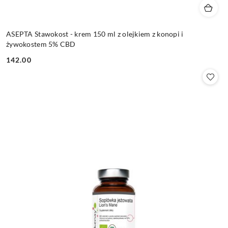
ASEPTA Stawokost - krem 150 ml z olejkiem z konopi i
żywokostem 5% CBD
142.00
Cena: