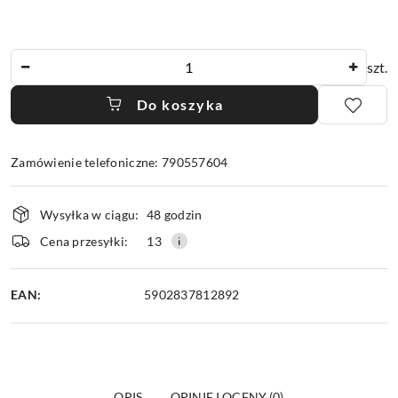
Ilość
szt.
Do koszyka
Zamówienie telefoniczne: 790557604
Dostępność
Wysyłka w ciągu:
48 godzin
i
dostawa
Cena przesyłki:
13
EAN:
5902837812892
OPIS
OPINIE I OCENY (0)