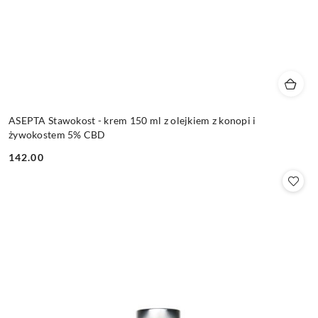
ASEPTA Stawokost - krem 150 ml z olejkiem z konopi i
żywokostem 5% CBD
142.00
Cena: