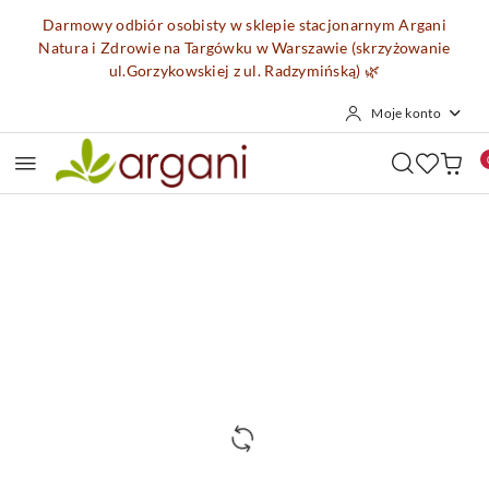
Przejdź do treści głównej
Przejdź do wyszukiwarki
Przejdź do moje konto
Przejdź do menu głównego
Przejdź do opisu produktu
Przejdź do stopki
Darmowy odbiór osobisty w sklepie stacjonarnym Argani
Natura i Zdrowie na Targówku w Warszawie (skrzyżowanie
ul.Gorzykowskiej z ul. Radzymińską)
🌿
Moje konto