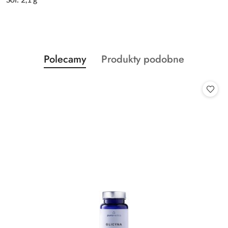
Produkty
Produkty
Polecamy
Produkty podobne
Pomiń karuzelę produktów
o
o
statusie:
statusie: