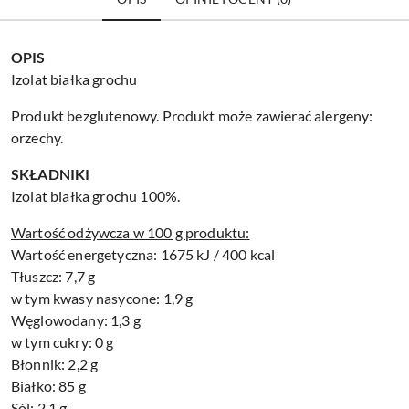
OPIS
Izolat białka grochu
Produkt bezglutenowy. Produkt może zawierać alergeny:
orzechy.
SKŁADNIKI
Izolat białka grochu 100%.
Wartość odżywcza w 100 g produktu:
Wartość energetyczna: 1675 kJ / 400 kcal
Tłuszcz: 7,7 g
w tym kwasy nasycone: 1,9 g
Węglowodany: 1,3 g
w tym cukry: 0 g
Błonnik: 2,2 g
Białko: 85 g
Sól: 2,1 g