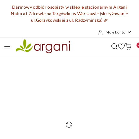
Przejdź do treści głównej
Przejdź do wyszukiwarki
Przejdź do moje konto
Przejdź do menu głównego
Przejdź do opisu produktu
Przejdź do stopki
Darmowy odbiór osobisty w sklepie stacjonarnym Argani
Natura i Zdrowie na Targówku w Warszawie (skrzyżowanie
ul.Gorzykowskiej z ul. Radzymińską)
🌿
Moje konto