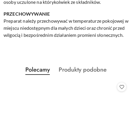
osoby uczulone na którykolwiek ze składników.
PRZECHOWYWANIE
Preparat należy przechowywać w temperaturze pokojowej w
miejscu niedostępnym dla małych dzieci oraz chronić przed
wilgocią i bezpośrednim działaniem promieni słonecznych.
Produkty
Produkty
Polecamy
Produkty podobne
Pomiń karuzelę produktów
o
o
statusie:
statusie: