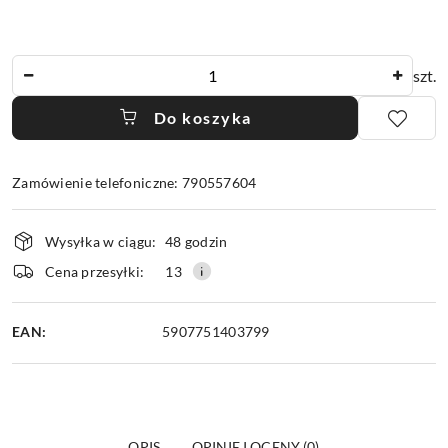
Ilość
szt.
Do koszyka
Zamówienie telefoniczne: 790557604
Dostępność
Wysyłka w ciągu:
48 godzin
i
dostawa
Cena przesyłki:
13
EAN:
5907751403799
OPIS
OPINIE I OCENY (0)