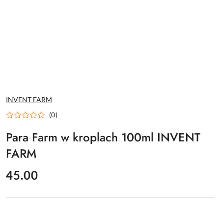
NAZWA
INVENT FARM
PRODUCENTA:
(0)
Para Farm w kroplach 100ml INVENT
FARM
cena:
45.00