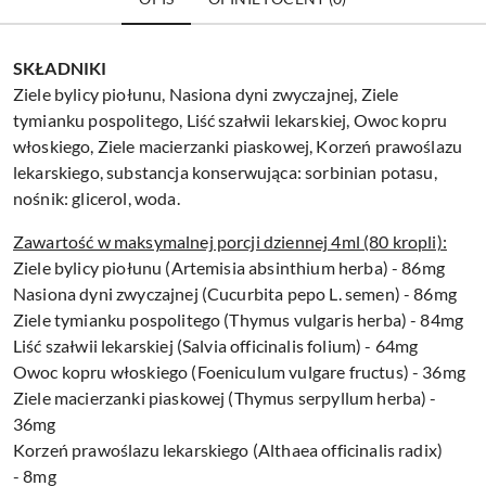
SKŁADNIKI
Ziele bylicy piołunu, Nasiona dyni zwyczajnej, Ziele
tymianku pospolitego, Liść szałwii lekarskiej, Owoc kopru
włoskiego, Ziele macierzanki piaskowej, Korzeń prawoślazu
lekarskiego, substancja konserwująca: sorbinian potasu,
nośnik: glicerol, woda.
Zawartość w maksymalnej porcji dziennej 4ml (80 kropli):
Ziele bylicy piołunu (Artemisia absinthium herba) - 86mg
Nasiona dyni zwyczajnej (Cucurbita pepo L. semen) - 86mg
Ziele tymianku pospolitego (Thymus vulgaris herba) - 84mg
Liść szałwii lekarskiej (Salvia officinalis folium) - 64mg
Owoc kopru włoskiego (Foeniculum vulgare fructus) - 36mg
Ziele macierzanki piaskowej (Thymus serpyllum herba) -
36mg
Korzeń prawoślazu lekarskiego (Althaea officinalis radix)
- 8mg