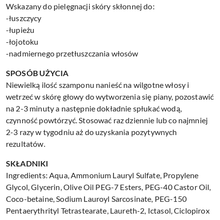
Wskazany do pielęgnacji skóry skłonnej do:
-łuszczycy
-łupieżu
-łojotoku
-nadmiernego przetłuszczania włosów
SPOSÓB UŻYCIA
Niewielką ilość szamponu nanieść na wilgotne włosy i
wetrzeć w skórę głowy do wytworzenia się piany, pozostawić
na 2-3 minuty a następnie dokładnie spłukać wodą,
czynność powtórzyć. Stosować raz dziennie lub co najmniej
2-3 razy w tygodniu aż do uzyskania pozytywnych
rezultatów.
SKŁADNIKI
Ingredients: Aqua, Ammonium Lauryl Sulfate, Propylene
Glycol, Glycerin, Olive Oil PEG-7 Esters, PEG-40 Castor Oil,
Coco-betaine, Sodium Lauroyl Sarcosinate, PEG-150
Pentaerythrityl Tetrastearate, Laureth-2, Ictasol, Ciclopirox