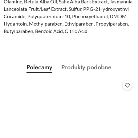
Olamine, Betula Alba Oil, Salix Alba Bark Extract, Tasmannia
Lanceolata Fruit/Leaf Extract, Sulfur, PPG-2 Hydroxyethyl
Cocamide, Polyquaternium-10, Phenoxyethanol, DMDM
Hydantoin, Methylparaben, Ethylparaben, Propylparaben,
Butylparaben, Benzoic Acid, Citric Acid
Produkty
Produkty
Polecamy
Produkty podobne
Pomiń karuzelę produktów
o
o
statusie:
statusie: