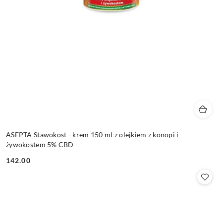
ASEPTA Stawokost - krem 150 ml z olejkiem z konopi i
żywokostem 5% CBD
142.00
Cena: