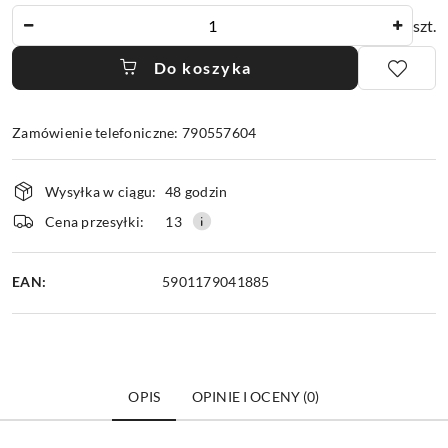
Ilość
szt.
Do koszyka
Zamówienie telefoniczne: 790557604
Dostępność
Wysyłka w ciągu:
48 godzin
i
dostawa
Cena przesyłki:
13
EAN:
5901179041885
OPIS
OPINIE I OCENY (0)