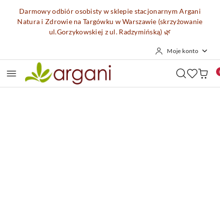
Przejdź do treści głównej
Przejdź do wyszukiwarki
Przejdź do moje konto
Przejdź do menu głównego
Przejdź do opisu produktu
Przejdź do stopki
Darmowy odbiór osobisty w sklepie stacjonarnym Argani
Natura i Zdrowie na Targówku w Warszawie (skrzyżowanie
ul.Gorzykowskiej z ul. Radzymińską)
🌿
Moje konto