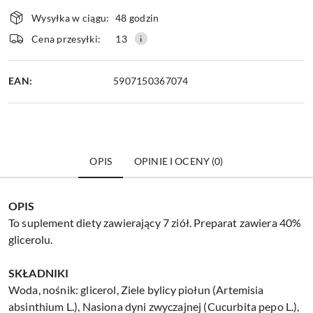
Dostępność
Wysyłka w ciągu:
48 godzin
i
dostawa
Cena przesyłki:
13
EAN:
5907150367074
OPIS
OPINIE I OCENY (0)
OPIS
To suplement diety zawierający 7 ziół.
Preparat zawiera 40%
glicerolu.
SKŁADNIKI
Woda, nośnik: glicerol,
Ziele bylicy piołun (Artemisia
absinthium L.),
Nasiona dyni zwyczajnej (Cucurbita pepo L.),