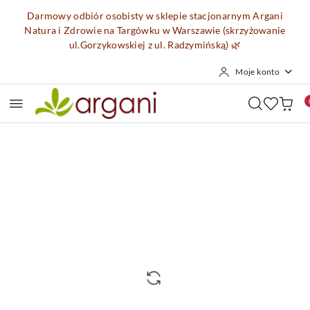
Przejdź do treści głównej
Przejdź do wyszukiwarki
Przejdź do moje konto
Przejdź do menu głównego
Przejdź do opisu produktu
Przejdź do stopki
Darmowy odbiór osobisty w sklepie stacjonarnym Argani
Natura i Zdrowie na Targówku w Warszawie (skrzyżowanie
ul.Gorzykowskiej z ul. Radzymińską)
🌿
Moje konto