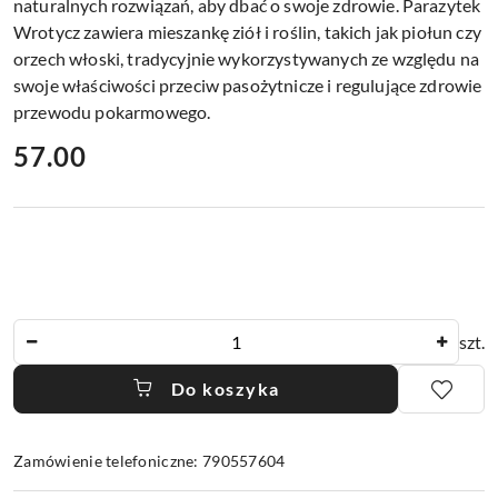
naturalnych rozwiązań, aby dbać o swoje zdrowie. Parazytek
Wrotycz zawiera mieszankę ziół i roślin, takich jak piołun czy
orzech włoski, tradycyjnie wykorzystywanych ze względu na
swoje właściwości przeciw pasożytnicze i regulujące zdrowie
przewodu pokarmowego.
cena:
57.00
Ilość
szt.
Do koszyka
Zamówienie telefoniczne: 790557604