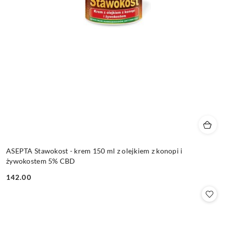
ASEPTA Stawokost - krem 150 ml z olejkiem z konopi i
żywokostem 5% CBD
142.00
Cena: