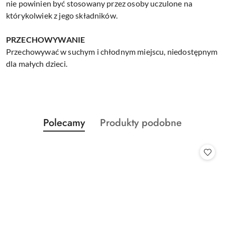
nie powinien być stosowany przez osoby uczulone na
którykolwiek z jego składników.
PRZECHOWYWANIE
Przechowywać w suchym i chłodnym miejscu, niedostępnym
dla małych dzieci.
Produkty
Produkty
Polecamy
Produkty podobne
Pomiń karuzelę produktów
o
o
statusie:
statusie: