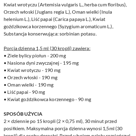
Kwiat wrotyczu (Artemisia vulgaris L., herba
cum floribus),
Orzech włoski (Juglans regia L.), Oman
wielki (Inula
helenium L.),
Liść papai (Carica papaya L.),
Kwiat
goździkowca korzennego (Syzygium aromaticum L.),
Substancja konserwująca: sorbinian potasu.
Porcja dzienna 1,5 ml (30 kropli) zawiera:
• Ziele bylicy piołun - 200 mg
• Nasiona dyni zwyczajnej - 195 mg
• Kwiat wrotyczu - 190 mg
• Orzech włoski - 190 mg
• Oman wielki - 190 mg
• Liść papai - 90 mg
• Kwiat goździkowca korzennego - 90 mg
SPOSÓB UŻYCIA
2 × dziennie po 15 kropli (2 × 0,75 ml), 30 minut przed
posiłkiem. Maksymalna porcja dzienna wynosi 1,5ml (30
kropli) dla osoby dorosłej.
Przed użyciem należy rozcieńczyć