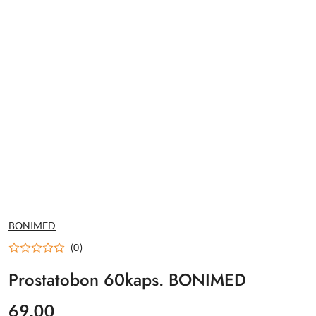
NAZWA
BONIMED
PRODUCENTA:
(0)
Prostatobon 60kaps. BONIMED
cena:
69.00