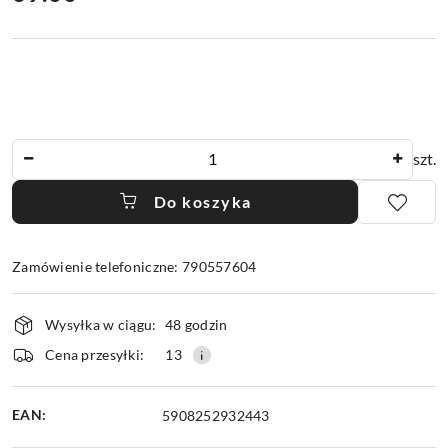
Ilość
szt.
Do koszyka
Zamówienie telefoniczne: 790557604
Dostępność
Wysyłka w ciągu:
48 godzin
i
dostawa
Cena przesyłki:
13
EAN:
5908252932443