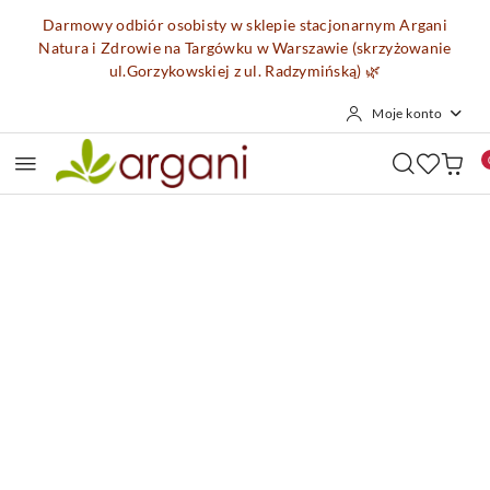
Przejdź do treści głównej
Przejdź do wyszukiwarki
Przejdź do moje konto
Przejdź do menu głównego
Przejdź do opisu produktu
Przejdź do stopki
Darmowy odbiór osobisty w sklepie stacjonarnym Argani
Natura i Zdrowie na Targówku w Warszawie (skrzyżowanie
ul.Gorzykowskiej z ul. Radzymińską)
🌿
Moje konto