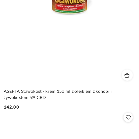
ASEPTA Stawokost - krem 150 ml z olejkiem z konopi i
żywokostem 5% CBD
142.00
Cena: