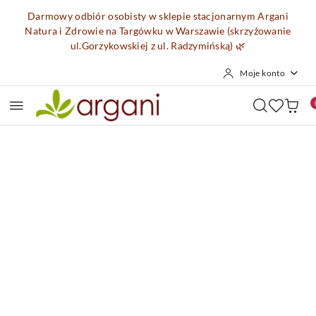
Przejdź do treści głównej
Przejdź do wyszukiwarki
Przejdź do moje konto
Przejdź do menu głównego
Przejdź do opisu produktu
Przejdź do stopki
Darmowy odbiór osobisty w sklepie stacjonarnym Argani
Natura i Zdrowie na Targówku w Warszawie (skrzyżowanie
ul.Gorzykowskiej z ul. Radzymińską)
🌿
Moje konto