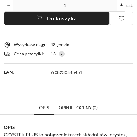
Ilość
szt.
Do koszyka
Dostępność
Wysyłka w ciągu:
48 godzin
i
dostawa
Cena przesyłki:
13
EAN:
5908230845451
OPIS
OPINIE I OCENY (0)
OPIS
CZYSTEK PLUS to połączenie trzech składników (czystek,