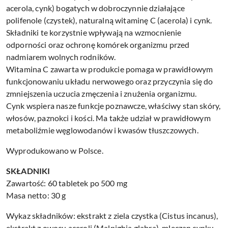
acerola, cynk) bogatych w dobroczynnie działające
polifenole (czystek), naturalną witaminę C (acerola) i cynk.
Składniki te korzystnie wpływają na wzmocnienie
odporności oraz ochronę komórek organizmu przed
nadmiarem wolnych rodników.
Witamina C zawarta w produkcie pomaga w prawidłowym
funkcjonowaniu układu nerwowego oraz przyczynia się do
zmniejszenia uczucia zmęczenia i znużenia organizmu.
Cynk wspiera nasze funkcje poznawcze, właściwy stan skóry,
włosów, paznokci i kości. Ma także udział w prawidłowym
metaboliźmie węglowodanów i kwasów tłuszczowych.
Wyprodukowano w Polsce.
SKŁADNIKI
Zawartość: 60 tabletek po 500 mg
Masa netto: 30 g
Wykaz składników: ekstrakt z ziela czystka (Cistus incanus),
ekstrakt z owocu aceroli (Malpighia glabra), mleczan cynku,