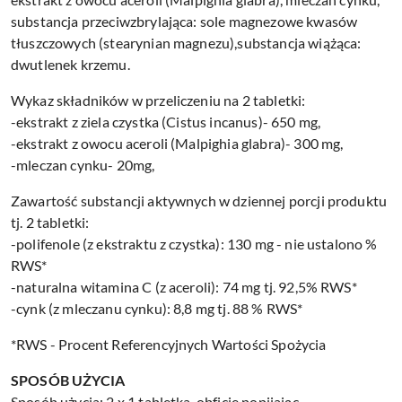
substancja przeciwzbrylająca: sole magnezowe kwasów
tłuszczowych (stearynian magnezu),substancja wiążąca:
dwutlenek krzemu.
Wykaz składników w przeliczeniu na 2 tabletki:
-ekstrakt z ziela czystka (Cistus incanus)- 650 mg,
-ekstrakt z owocu aceroli (Malpighia glabra)- 300 mg,
-mleczan cynku- 20mg,
Zawartość substancji aktywnych w dziennej porcji produktu
tj. 2 tabletki:
-polifenole (z ekstraktu z czystka): 130 mg - nie ustalono %
RWS*
-naturalna witamina C (z aceroli): 74 mg tj. 92,5% RWS*
-cynk (z mleczanu cynku): 8,8 mg tj. 88 % RWS*
*RWS - Procent Referencyjnych Wartości Spożycia
SPOSÓB UŻYCIA
Sposób użycia: 2 x 1 tabletka, obficie popijając.