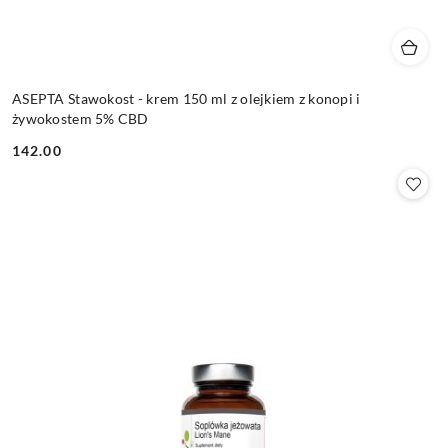
ASEPTA Stawokost - krem 150 ml z olejkiem z konopi i
żywokostem 5% CBD
142.00
Cena: