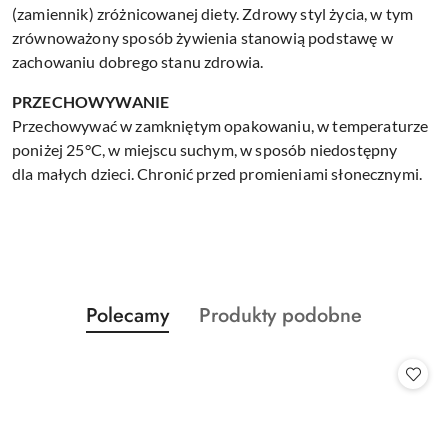
(zamiennik) zróżnicowanej diety. Zdrowy styl życia, w tym
zrównoważony sposób żywienia stanowią podstawę w
zachowaniu dobrego stanu zdrowia.
PRZECHOWYWANIE
Przechowywać w zamkniętym opakowaniu, w temperaturze
poniżej 25°C, w miejscu suchym, w sposób niedostępny
dla małych dzieci. Chronić przed promieniami słonecznymi.
Produkty
Produkty
Polecamy
Produkty podobne
Pomiń karuzelę produktów
o
o
statusie:
statusie: