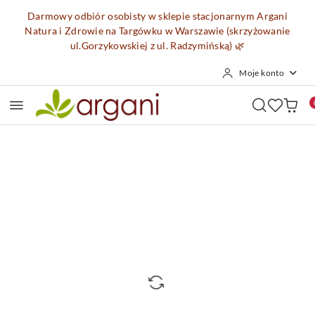
Przejdź do treści głównej
Przejdź do wyszukiwarki
Przejdź do moje konto
Przejdź do menu głównego
Przejdź do opisu produktu
Przejdź do stopki
Darmowy odbiór osobisty w sklepie stacjonarnym Argani
Natura i Zdrowie na Targówku w Warszawie (skrzyżowanie
ul.Gorzykowskiej z ul. Radzymińską)
🌿
Moje konto