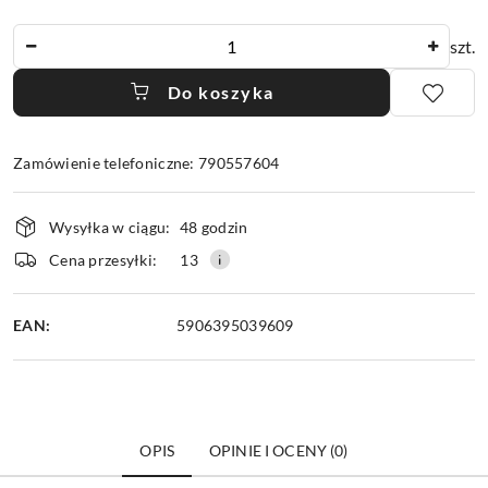
Ilość
szt.
Do koszyka
Zamówienie telefoniczne: 790557604
Dostępność
Wysyłka w ciągu:
48 godzin
i
dostawa
Cena przesyłki:
13
EAN:
5906395039609
OPIS
OPINIE I OCENY (0)