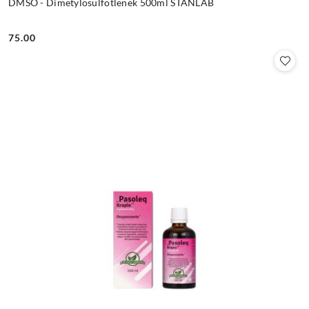
DMSO - Dimetylosulfotlenek 500ml STANLAB
75.00
Cena: