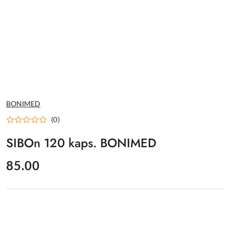
NAZWA
BONIMED
PRODUCENTA:
(0)
SIBOn 120 kaps. BONIMED
cena:
85.00