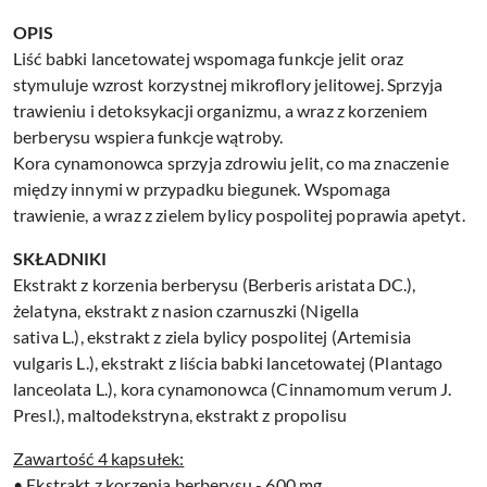
OPIS
Liść babki lancetowatej wspomaga funkcje jelit oraz
stymuluje wzrost korzystnej mikroflory jelitowej. Sprzyja
trawieniu i detoksykacji organizmu, a wraz z korzeniem
berberysu wspiera funkcje wątroby.
Kora cynamonowca sprzyja zdrowiu jelit, co ma znaczenie
między innymi w przypadku biegunek. Wspomaga
trawienie, a wraz z zielem bylicy pospolitej poprawia apetyt.
SKŁADNIKI
Ekstrakt z korzenia berberysu (Berberis aristata DC.),
żelatyna, ekstrakt z nasion czarnuszki (Nigella
sativa L.), ekstrakt z ziela bylicy pospolitej (Artemisia
vulgaris L.), ekstrakt z liścia babki lancetowatej (Plantago
lanceolata L.), kora cynamonowca (Cinnamomum verum J.
Presl.), maltodekstryna, ekstrakt z propolisu
Zawartość 4 kapsułek:
• Ekstrakt z korzenia berberysu - 600 mg