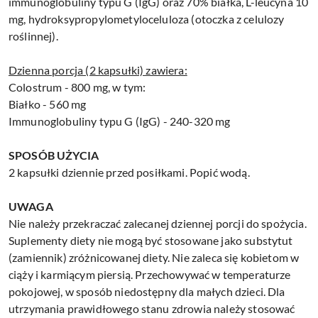
immunoglobuliny typu G (IgG) oraz 70% białka, L-leucyna 10
mg, hydroksypropylometyloceluloza (otoczka z celulozy
roślinnej).
Dzienna porcja (2 kapsułki) zawiera:
Colostrum - 800 mg, w tym:
Białko - 560 mg
Immunoglobuliny typu G (IgG) - 240-320 mg
SPOSÓB UŻYCIA
2 kapsułki dziennie przed posiłkami. Popić wodą.
UWAGA
Nie należy przekraczać zalecanej dziennej porcji do spożycia.
Suplementy diety nie mogą być stosowane jako substytut
(zamiennik) zróżnicowanej diety. Nie zaleca się kobietom w
ciąży i karmiącym piersią. Przechowywać w temperaturze
pokojowej, w sposób niedostępny dla małych dzieci. Dla
utrzymania prawidłowego stanu zdrowia należy stosować