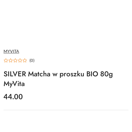
NAZWA
MYVITA
PRODUCENTA:
(0)
SILVER Matcha w proszku BIO 80g
MyVita
cena:
44.00