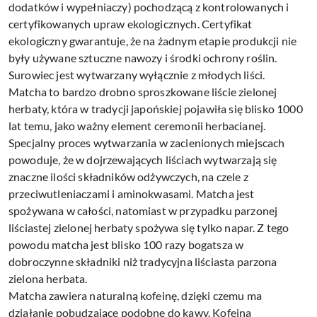
dodatków i wypełniaczy) pochodzącą z kontrolowanych i
certyfikowanych upraw ekologicznych. Certyfikat
ekologiczny gwarantuje, że na żadnym etapie produkcji nie
były używane sztuczne nawozy i środki ochrony roślin.
Surowiec jest wytwarzany wyłącznie z młodych liści.
Matcha to bardzo drobno sproszkowane liście zielonej
herbaty, która w tradycji japońskiej pojawiła się blisko 1000
lat temu, jako ważny element ceremonii herbacianej.
Specjalny proces wytwarzania w zacienionych miejscach
powoduje, że w dojrzewających liściach wytwarzają się
znaczne ilości składników odżywczych, na czele z
przeciwutleniaczami i aminokwasami. Matcha jest
spożywana w całości, natomiast w przypadku parzonej
liściastej zielonej herbaty spożywa się tylko napar. Z tego
powodu matcha jest blisko 100 razy bogatsza w
dobroczynne składniki niż tradycyjna liściasta parzona
zielona herbata.
Matcha zawiera naturalną kofeinę, dzięki czemu ma
działanie pobudzające podobne do kawy. Kofeina