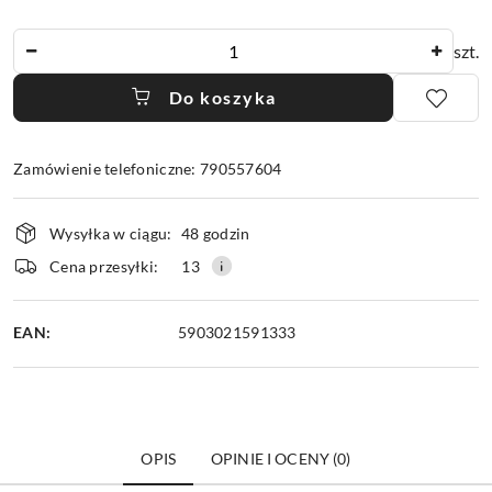
Ilość
szt.
Do koszyka
Zamówienie telefoniczne: 790557604
Dostępność
Wysyłka w ciągu:
48 godzin
i
dostawa
Cena przesyłki:
13
EAN:
5903021591333
OPIS
OPINIE I OCENY (0)