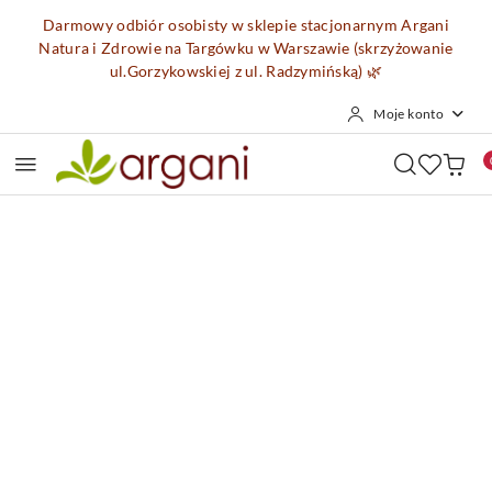
Przejdź do treści głównej
Przejdź do wyszukiwarki
Przejdź do moje konto
Przejdź do menu głównego
Przejdź do opisu produktu
Przejdź do stopki
Darmowy odbiór osobisty w sklepie stacjonarnym Argani
Natura i Zdrowie na Targówku w Warszawie (skrzyżowanie
ul.Gorzykowskiej z ul. Radzymińską)
🌿
Moje konto