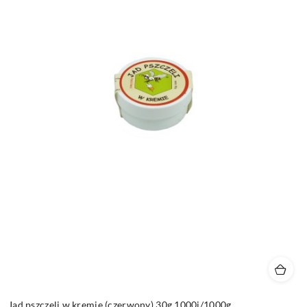
Jad pszczeli w kremie (czerwony) 30g 1000j/1000g