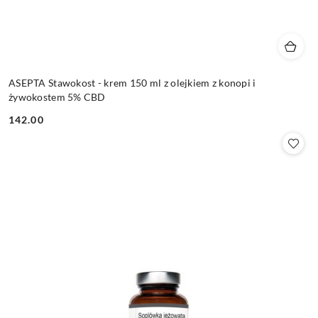
ASEPTA Stawokost - krem 150 ml z olejkiem z konopi i
żywokostem 5% CBD
142.00
Cena: