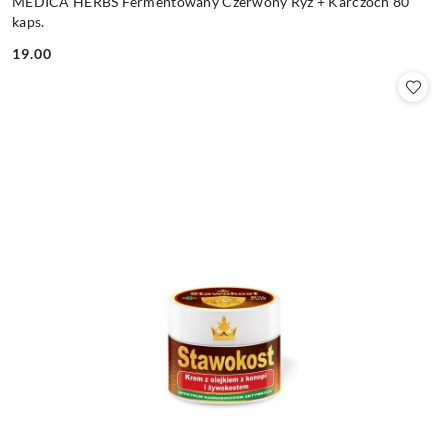
MEDICA HERBS Fermentowany Czerwony Ryż + Karczoch 80
kaps.
19.00
Cena: