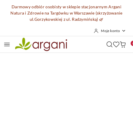
Przejdź do treści głównej
Przejdź do wyszukiwarki
Przejdź do moje konto
Przejdź do menu głównego
Przejdź do opisu produktu
Przejdź do stopki
Darmowy odbiór osobisty w sklepie stacjonarnym Argani
Natura i Zdrowie na Targówku w Warszawie (skrzyżowanie
ul.Gorzykowskiej z ul. Radzymińską)
🌿
Moje konto