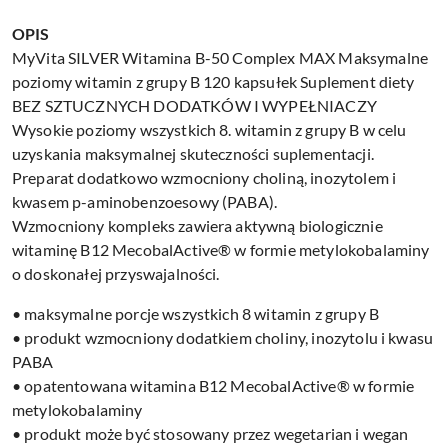
OPIS
MyVita SILVER Witamina B-50 Complex MAX Maksymalne
poziomy witamin z grupy B 120 kapsułek Suplement diety
BEZ SZTUCZNYCH DODATKÓW I WYPEŁNIACZY
Wysokie poziomy wszystkich 8. witamin z grupy B w celu
uzyskania maksymalnej skuteczności suplementacji.
Preparat dodatkowo wzmocniony choliną, inozytolem i
kwasem p-aminobenzoesowy (PABA).
Wzmocniony kompleks zawiera aktywną biologicznie
witaminę B12 MecobalActive® w formie metylokobalaminy
o doskonałej przyswajalności.
• maksymalne porcje wszystkich 8 witamin z grupy B
• produkt wzmocniony dodatkiem choliny, inozytolu i kwasu
PABA
• opatentowana witamina B12 MecobalActive® w formie
metylokobalaminy
• produkt może być stosowany przez wegetarian i wegan