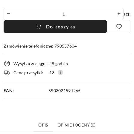
Ilość
szt.
Do koszyka
Zamówienie telefoniczne: 790557604
Dostępność
Wysyłka w ciągu:
48 godzin
i
dostawa
Cena przesyłki:
13
EAN:
5903021591265
OPIS
OPINIE I OCENY (0)