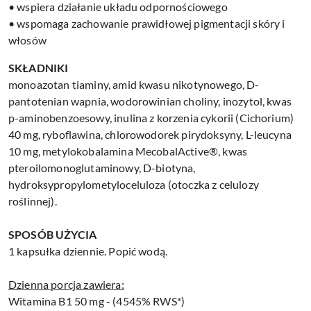
• wspiera działanie układu odpornościowego
• wspomaga zachowanie prawidłowej pigmentacji skóry i
włosów
SKŁADNIKI
monoazotan tiaminy, amid kwasu nikotynowego, D-
pantotenian wapnia, wodorowinian choliny, inozytol, kwas
p-aminobenzoesowy, inulina z korzenia cykorii (Cichorium)
40 mg, ryboflawina, chlorowodorek pirydoksyny, L-leucyna
10 mg, metylokobalamina MecobalActive®, kwas
pteroilomonoglutaminowy, D-biotyna,
hydroksypropylometyloceluloza (otoczka z celulozy
roślinnej).
SPOSÓB UŻYCIA
1 kapsułka dziennie. Popić wodą.
Dzienna porcja zawiera:
Witamina B1 50 mg - (4545% RWS*)