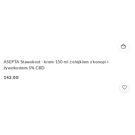
ASEPTA Stawokost - krem 150 ml z olejkiem z konopi i
żywokostem 5% CBD
142.00
Cena: