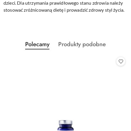
dzieci. Dla utrzymania prawidłowego stanu zdrowia należy
stosować zróżnicowaną dietę i prowadzić zdrowy styl życia.
Produkty
Produkty
Polecamy
Produkty podobne
Pomiń karuzelę produktów
o
o
statusie:
statusie: