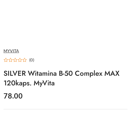
NAZWA
MYVITA
PRODUCENTA:
(0)
SILVER Witamina B-50 Complex MAX
120kaps. MyVita
cena:
78.00