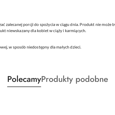
zać zalecanej porcji do spożycia w ciągu dnia. Produkt nie może 
kt niewskazany dla kobiet w ciąży i karmiących.
ej, w sposób niedostępny dla małych dzieci.
Produkty
Produkty
Polecamy
Produkty podobne
o
o
statusie:
statusie: