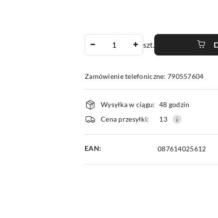
Ilość
szt.
Zamówienie telefoniczne: 790557604
Dostępność
Wysyłka w ciągu:
48 godzin
i
Cena przesyłki:
13
dostawa
EAN:
087614025612