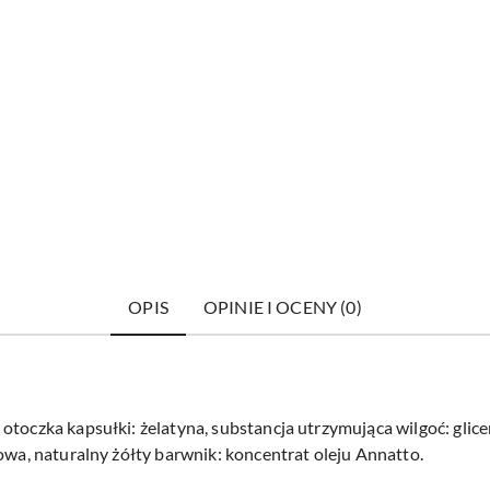
OPIS
OPINIE I OCENY (0)
toczka kapsułki: żelatyna, substancja utrzymująca wilgoć: glice
owa, naturalny żółty barwnik: koncentrat oleju Annatto.