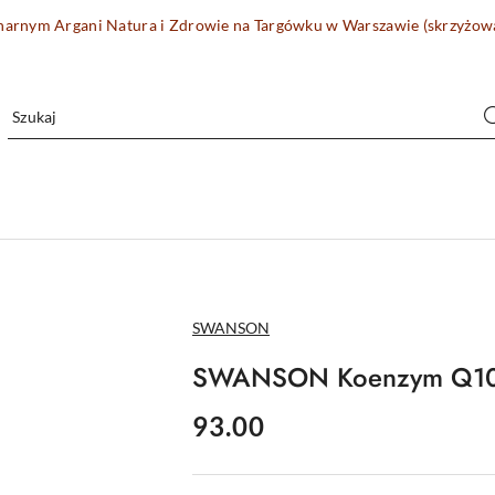
onarnym Argani Natura i Zdrowie na Targówku w Warszawie (skrzyżo
NAZWA
SWANSON
PRODUCENTA:
SWANSON Koenzym Q10 
cena:
93.00