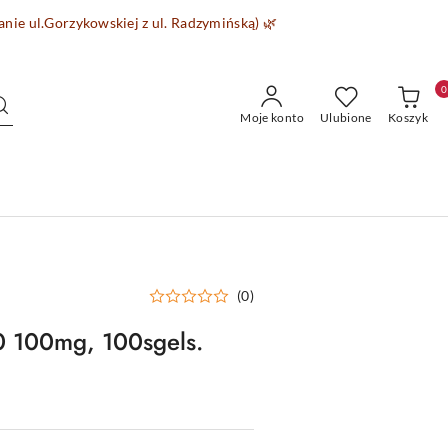
wanie
ul.Gorzykowskiej z ul. Radzymińską)
🌿
0
Moje konto
Ulubione
Koszyk
(0)
100mg, 100sgels.