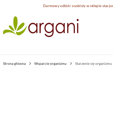
Przejdź do treści głównej
Przejdź do wyszukiwarki
Przejdź do moje konto
Przejdź do menu głównego
Przejdź do opisu produktu
Przejdź do stopki
Darmowy odbiór osobisty w sklepie stacj
Strona główna
Wsparcie organizmu
Starzenie się organizmu