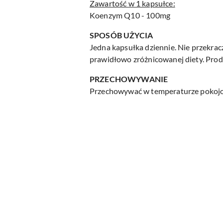
Zawartość w 1 kapsułce:
Koenzym Q10 - 100mg
SPOSÓB UŻYCIA
Jedna kapsułka dziennie. Nie przekrac
prawidłowo zróżnicowanej diety. Produ
PRZECHOWYWANIE
Przechowywać w temperaturze pokojow
Pomiń karuzelę produktów