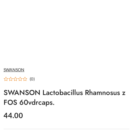
NAZWA
SWANSON
PRODUCENTA:
(0)
SWANSON Lactobacillus Rhamnosus z
FOS 60vdrcaps.
cena:
44.00