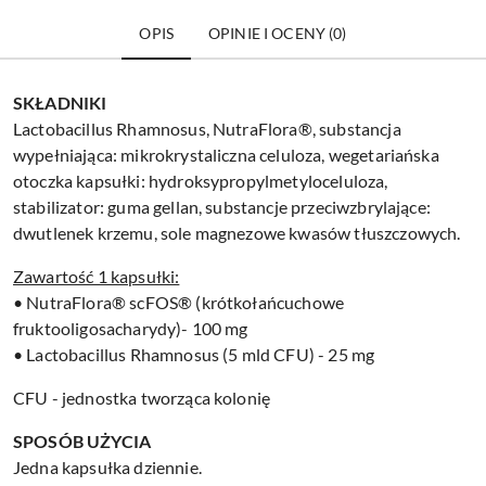
OPIS
OPINIE I OCENY (0)
SKŁADNIKI
Lactobacillus Rhamnosus, NutraFlora®, substancja
wypełniająca: mikrokrystaliczna celuloza, wegetariańska
otoczka kapsułki: hydroksypropylmetyloceluloza,
stabilizator: guma gellan, substancje przeciwzbrylające:
dwutlenek krzemu, sole magnezowe kwasów tłuszczowych.
Zawartość 1 kapsułki:
• NutraFlora® scFOS® (krótkołańcuchowe
fruktooligosacharydy)- 100 mg
• Lactobacillus Rhamnosus (5 mld CFU) - 25 mg
CFU - jednostka tworząca kolonię
SPOSÓB UŻYCIA
Jedna kapsułka dziennie.