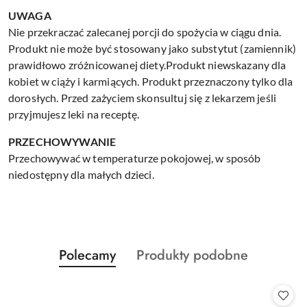
UWAGA
Nie przekraczać zalecanej porcji do spożycia w ciągu dnia.
Produkt nie może być stosowany jako substytut (zamiennik)
prawidłowo zróżnicowanej diety.Produkt niewskazany dla
kobiet w ciąży i karmiących. Produkt przeznaczony tylko dla
dorosłych. Przed zażyciem skonsultuj się z lekarzem jeśli
przyjmujesz leki na receptę.
PRZECHOWYWANIE
Przechowywać w temperaturze pokojowej, w sposób
niedostępny dla małych dzieci.
Produkty
Produkty
Polecamy
Produkty podobne
Pomiń karuzelę produktów
o
o
statusie:
statusie: