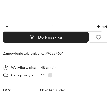
Ilość
szt.
Do koszyka
Zamówienie telefoniczne: 790557604
Dostępność
Wysyłka w ciągu:
48 godzin
i
dostawa
Cena przesyłki:
13
EAN:
087614190242