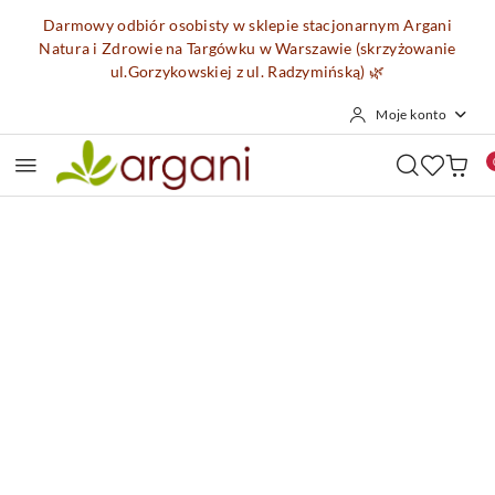
Przejdź do treści głównej
Przejdź do wyszukiwarki
Przejdź do moje konto
Przejdź do menu głównego
Przejdź do opisu produktu
Przejdź do stopki
Darmowy odbiór osobisty w sklepie stacjonarnym Argani
Natura i Zdrowie na Targówku w Warszawie (skrzyżowanie
ul.Gorzykowskiej z ul. Radzymińską)
🌿
Moje konto