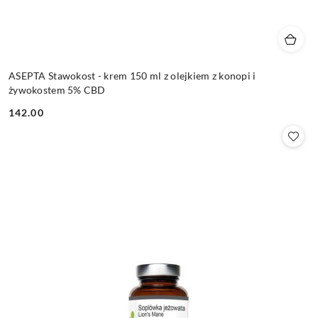
ASEPTA Stawokost - krem 150 ml z olejkiem z konopi i
żywokostem 5% CBD
142.00
Cena: