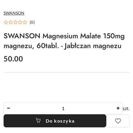
NAZWA
SWANSON
PRODUCENTA:
(0)
SWANSON Magnesium Malate 150mg
magnezu, 60tabl. - Jabłczan magnezu
cena:
50.00
Ilość
szt.
Do koszyka