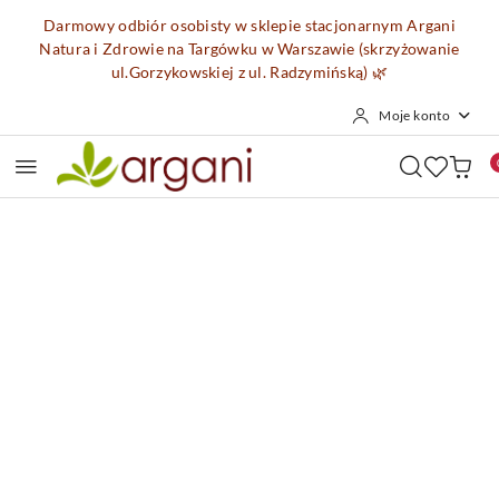
Przejdź do treści głównej
Przejdź do wyszukiwarki
Przejdź do moje konto
Przejdź do menu głównego
Przejdź do opisu produktu
Przejdź do stopki
Darmowy odbiór osobisty w sklepie stacjonarnym Argani
Natura i Zdrowie na Targówku w Warszawie (skrzyżowanie
ul.Gorzykowskiej z ul. Radzymińską)
🌿
Moje konto