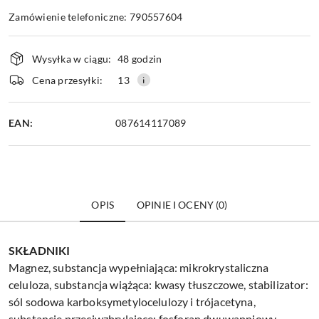
Zamówienie telefoniczne: 790557604
Dostępność
Wysyłka w ciągu:
48 godzin
i
dostawa
Cena przesyłki:
13
EAN:
087614117089
OPIS
OPINIE I OCENY (0)
SKŁADNIKI
Magnez, substancja wypełniająca: mikrokrystaliczna
celuloza, substancja wiążąca: kwasy tłuszczowe, stabilizator:
sól sodowa karboksymetylocelulozy i trójacetyna,
substancje przeciwzbrylające: fosforan dwuwapniowy,