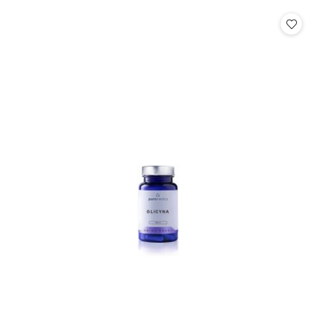
o
o
statusie:
statusie: