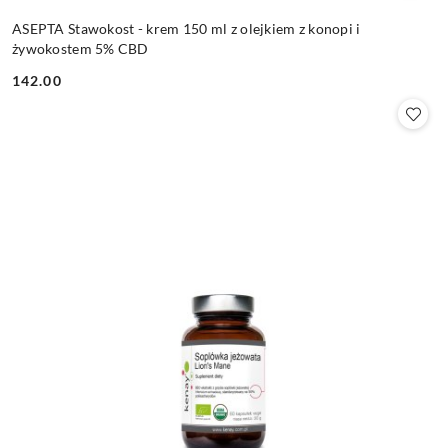
ASEPTA Stawokost - krem 150 ml z olejkiem z konopi i
żywokostem 5% CBD
142.00
Cena: