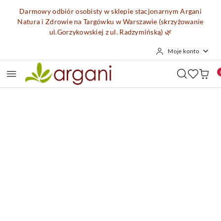
Przejdź do treści głównej
Przejdź do wyszukiwarki
Przejdź do moje konto
Przejdź do menu głównego
Przejdź do opisu produktu
Przejdź do stopki
Darmowy odbiór osobisty w sklepie stacjonarnym Argani
Natura i Zdrowie na Targówku w Warszawie (skrzyżowanie
ul.Gorzykowskiej z ul. Radzymińską)
🌿
Moje konto