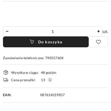
Ilość
szt.
Do koszyka
Zamówienie telefoniczne: 790557604
Dostępność
Wysyłka w ciągu:
48 godzin
i
dostawa
Cena przesyłki:
13
EAN:
087614019857