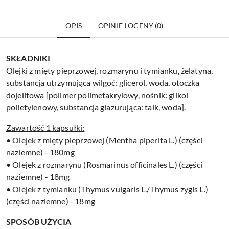
OPIS
OPINIE I OCENY (0)
SKŁADNIKI
Olejki z mięty pieprzowej, rozmarynu i tymianku, żelatyna,
substancja utrzymująca wilgoć: glicerol, woda, otoczka
dojelitowa [polimer polimetakrylowy, nośnik: glikol
polietylenowy, substancja glazurująca: talk, woda].
Zawartość 1 kapsułki:
• Olejek z mięty pieprzowej (Mentha piperita L.) (części
naziemne) - 180mg
• Olejek z rozmarynu (Rosmarinus officinales L.) (części
naziemne) - 18mg
• Olejek z tymianku (Thymus vulgaris L./Thymus zygis L.)
(części naziemne) - 18mg
SPOSÓB UŻYCIA