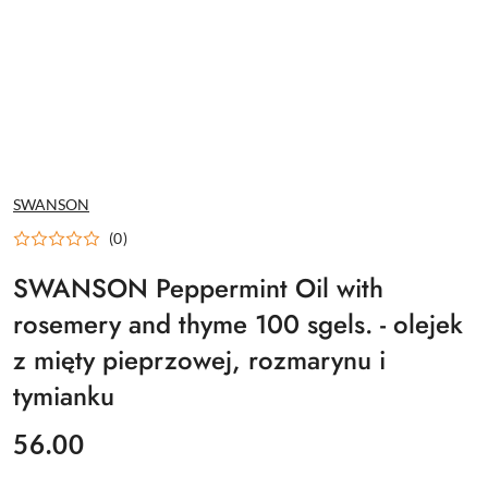
NAZWA
SWANSON
PRODUCENTA:
(0)
SWANSON Peppermint Oil with
rosemery and thyme 100 sgels. - olejek
z mięty pieprzowej, rozmarynu i
tymianku
cena:
56.00