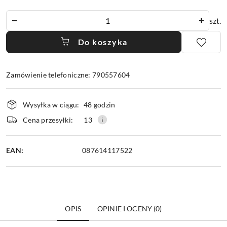
Ilość
szt.
Do koszyka
Zamówienie telefoniczne: 790557604
Dostępność
Wysyłka w ciągu:
48 godzin
i
dostawa
Cena przesyłki:
13
EAN:
087614117522
OPIS
OPINIE I OCENY (0)