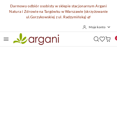
Przejdź do treści głównej
Przejdź do wyszukiwarki
Przejdź do moje konto
Przejdź do menu głównego
Przejdź do opisu produktu
Przejdź do stopki
Darmowy odbiór osobisty w sklepie stacjonarnym Argani
Natura i Zdrowie na Targówku w Warszawie (skrzyżowanie
ul.Gorzykowskiej z ul. Radzymińską)
🌿
Moje konto