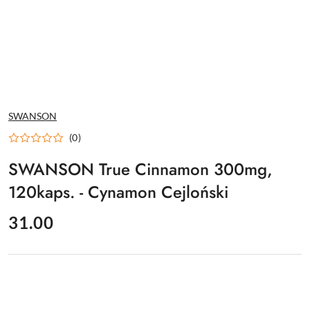
NAZWA
SWANSON
PRODUCENTA:
(0)
SWANSON True Cinnamon 300mg,
120kaps. - Cynamon Cejloński
cena:
31.00