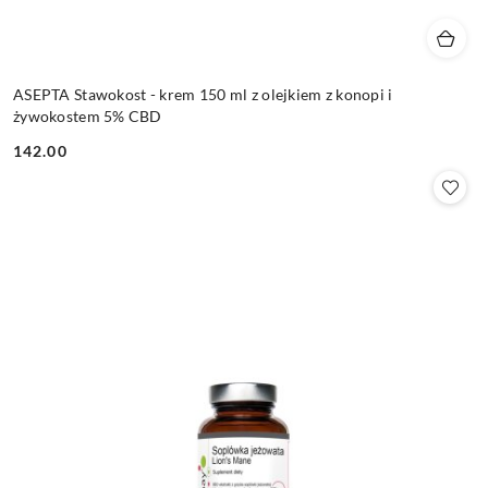
ASEPTA Stawokost - krem 150 ml z olejkiem z konopi i
żywokostem 5% CBD
142.00
Cena: