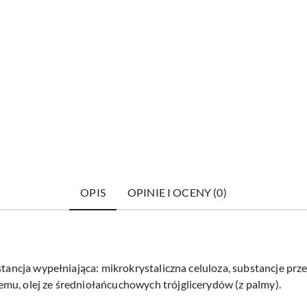
OPIS
OPINIE I OCENY (0)
bstancja wypełniająca: mikrokrystaliczna celuloza, substancje pr
mu, olej ze średniołańcuchowych trójglicerydów (z palmy).