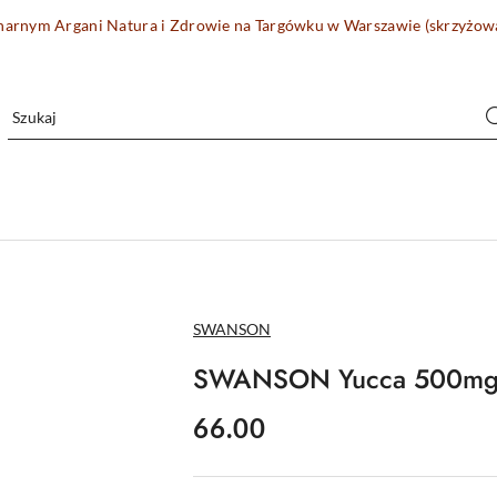
onarnym Argani Natura i Zdrowie na Targówku w Warszawie (skrzyżo
NAZWA
SWANSON
PRODUCENTA:
SWANSON Yucca 500mg,
cena:
66.00