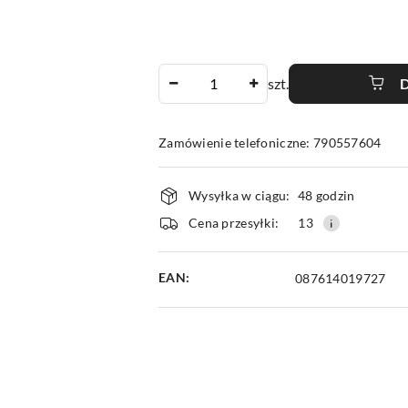
Ilość
szt.
Zamówienie telefoniczne: 790557604
Dostępność
Wysyłka w ciągu:
48 godzin
i
Cena przesyłki:
13
dostawa
EAN:
087614019727