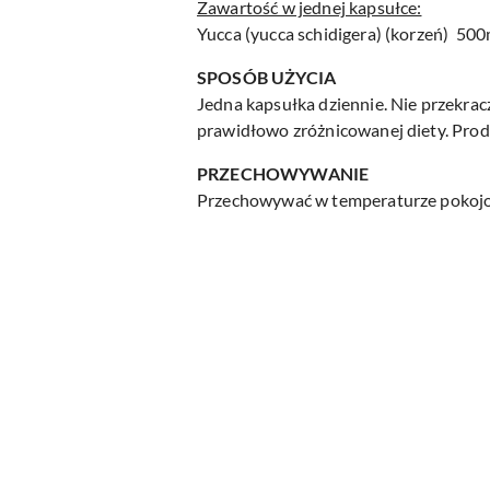
Zawartość w jednej kapsułce:
Yucca (yucca schidigera) (korzeń) 50
SPOSÓB UŻYCIA
Jedna kapsułka dziennie. Nie przekrac
prawidłowo zróżnicowanej diety. Produ
PRZECHOWYWANIE
Przechowywać w temperaturze pokojow
Pomiń karuzelę produktów