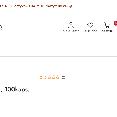
wanie
ul.Gorzykowskiej z ul. Radzymińską)
🌿
0
Moje konto
Ulubione
Koszyk
(0)
 100kaps.