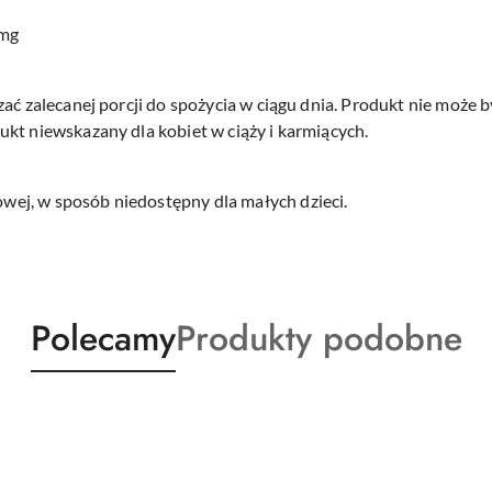
0mg
zać zalecanej porcji do spożycia w ciągu dnia. Produkt nie może 
kt niewskazany dla kobiet w ciąży i karmiących.
ej, w sposób niedostępny dla małych dzieci.
Produkty
Produkty
Polecamy
Produkty podobne
o
o
statusie:
statusie: