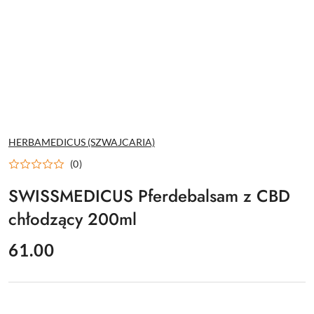
NAZWA
HERBAMEDICUS (SZWAJCARIA)
PRODUCENTA:
(0)
SWISSMEDICUS Pferdebalsam z CBD
chłodzący 200ml
cena:
61.00