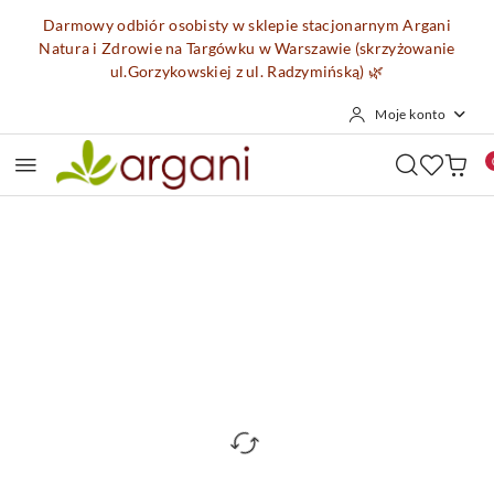
Przejdź do treści głównej
Przejdź do wyszukiwarki
Przejdź do moje konto
Przejdź do menu głównego
Przejdź do opisu produktu
Przejdź do stopki
Darmowy odbiór osobisty w sklepie stacjonarnym Argani
Natura i Zdrowie na Targówku w Warszawie (skrzyżowanie
ul.Gorzykowskiej z ul. Radzymińską)
🌿
Moje konto