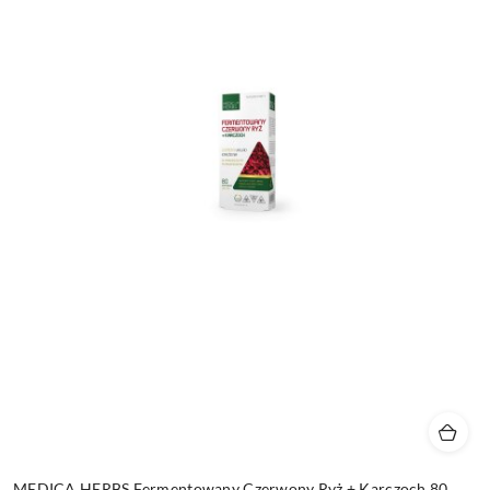
MEDICA HERBS Fermentowany Czerwony Ryż + Karczoch 80