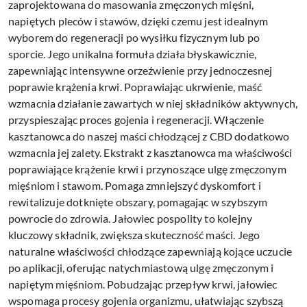
zaprojektowana do masowania zmęczonych mięśni,
napiętych pleców i stawów, dzięki czemu jest idealnym
wyborem do regeneracji po wysiłku fizycznym lub po
sporcie. Jego unikalna formuła działa błyskawicznie,
zapewniając intensywne orzeźwienie przy jednoczesnej
poprawie krążenia krwi. Poprawiając ukrwienie, maść
wzmacnia działanie zawartych w niej składników aktywnych,
przyspieszając proces gojenia i regeneracji. Włączenie
kasztanowca do naszej maści chłodzącej z CBD dodatkowo
wzmacnia jej zalety. Ekstrakt z kasztanowca ma właściwości
poprawiające krążenie krwi i przynoszące ulgę zmęczonym
mięśniom i stawom. Pomaga zmniejszyć dyskomfort i
rewitalizuje dotknięte obszary, pomagając w szybszym
powrocie do zdrowia. Jałowiec pospolity to kolejny
kluczowy składnik, zwiększa skuteczność maści. Jego
naturalne właściwości chłodzące zapewniają kojące uczucie
po aplikacji, oferując natychmiastową ulgę zmęczonym i
napiętym mięśniom. Pobudzając przepływ krwi, jałowiec
wspomaga procesy gojenia organizmu, ułatwiając szybszą