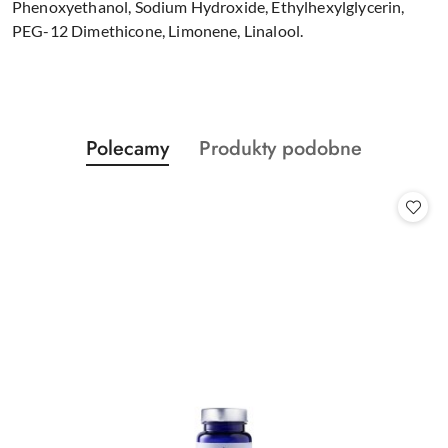
Phenoxyethanol, Sodium Hydroxide, Ethylhexylglycerin,
PEG-12 Dimethicone, Limonene, Linalool.
Produkty
Produkty
Polecamy
Produkty podobne
Pomiń karuzelę produktów
o
o
statusie:
statusie: