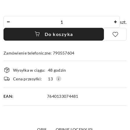
Ilość
szt.
Do koszyka
Zamówienie telefoniczne: 790557604
Dostępność
Wysyłka w ciągu:
48 godzin
i
dostawa
Cena przesyłki:
13
EAN:
7640133074481
OPIS
OPINIE I OCENY (0)