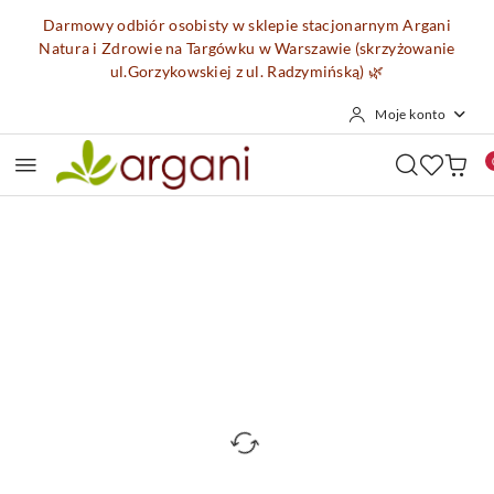
Przejdź do treści głównej
Przejdź do wyszukiwarki
Przejdź do moje konto
Przejdź do menu głównego
Przejdź do opisu produktu
Przejdź do stopki
Darmowy odbiór osobisty w sklepie stacjonarnym Argani
Natura i Zdrowie na Targówku w Warszawie (skrzyżowanie
ul.Gorzykowskiej z ul. Radzymińską)
🌿
Moje konto