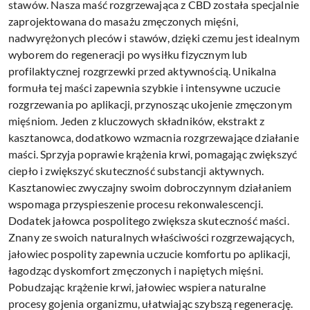
stawów. Nasza maść rozgrzewająca z CBD została specjalnie
zaprojektowana do masażu zmęczonych mięśni,
nadwyrężonych pleców i stawów, dzięki czemu jest idealnym
wyborem do regeneracji po wysiłku fizycznym lub
profilaktycznej rozgrzewki przed aktywnością. Unikalna
formuła tej maści zapewnia szybkie i intensywne uczucie
rozgrzewania po aplikacji, przynosząc ukojenie zmęczonym
mięśniom. Jeden z kluczowych składników, ekstrakt z
kasztanowca, dodatkowo wzmacnia rozgrzewające działanie
maści. Sprzyja poprawie krążenia krwi, pomagając zwiększyć
ciepło i zwiększyć skuteczność substancji aktywnych.
Kasztanowiec zwyczajny swoim dobroczynnym działaniem
wspomaga przyspieszenie procesu rekonwalescencji.
Dodatek jałowca pospolitego zwiększa skuteczność maści.
Znany ze swoich naturalnych właściwości rozgrzewających,
jałowiec pospolity zapewnia uczucie komfortu po aplikacji,
łagodząc dyskomfort zmęczonych i napiętych mięśni.
Pobudzając krążenie krwi, jałowiec wspiera naturalne
procesy gojenia organizmu, ułatwiając szybszą regenerację.