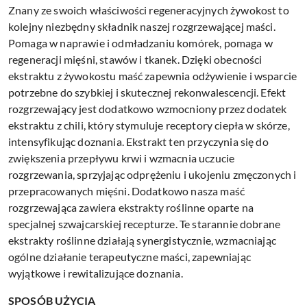
Znany ze swoich właściwości regeneracyjnych żywokost to
kolejny niezbędny składnik naszej rozgrzewającej maści.
Pomaga w naprawie i odmładzaniu komórek, pomaga w
regeneracji mięśni, stawów i tkanek. Dzięki obecności
ekstraktu z żywokostu maść zapewnia odżywienie i wsparcie
potrzebne do szybkiej i skutecznej rekonwalescencji. Efekt
rozgrzewający jest dodatkowo wzmocniony przez dodatek
ekstraktu z chili, który stymuluje receptory ciepła w skórze,
intensyfikując doznania. Ekstrakt ten przyczynia się do
zwiększenia przepływu krwi i wzmacnia uczucie
rozgrzewania, sprzyjając odprężeniu i ukojeniu zmęczonych i
przepracowanych mięśni. Dodatkowo nasza maść
rozgrzewająca zawiera ekstrakty roślinne oparte na
specjalnej szwajcarskiej recepturze. Te starannie dobrane
ekstrakty roślinne działają synergistycznie, wzmacniając
ogólne działanie terapeutyczne maści, zapewniając
wyjątkowe i rewitalizujące doznania.
SPOSÓB UŻYCIA