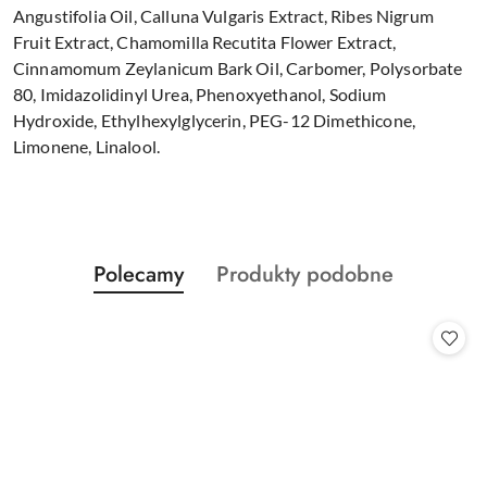
Angustifolia Oil, Calluna Vulgaris Extract, Ribes Nigrum
Fruit Extract, Chamomilla Recutita Flower Extract,
Cinnamomum Zeylanicum Bark Oil, Carbomer, Polysorbate
80, Imidazolidinyl Urea, Phenoxyethanol, Sodium
Hydroxide, Ethylhexylglycerin, PEG-12 Dimethicone,
Limonene, Linalool.
Produkty
Produkty
Polecamy
Produkty podobne
Pomiń karuzelę produktów
o
o
statusie:
statusie: