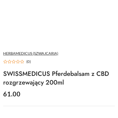
NAZWA
HERBAMEDICUS (SZWAJCARIA)
PRODUCENTA:
(0)
SWISSMEDICUS Pferdebalsam z CBD
rozgrzewający 200ml
cena:
61.00