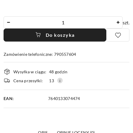
Ilość
szt.
Do koszyka
Zamówienie telefoniczne: 790557604
Dostępność
Wysyłka w ciągu:
48 godzin
i
dostawa
Cena przesyłki:
13
EAN:
7640133074474
OPIS
OPINIE I OCENY (0)