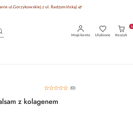
wanie
ul.Gorzykowskiej z ul. Radzymińską)
🌿
0
Moje konto
Ulubione
Koszyk
(0)
lsam z kolagenem