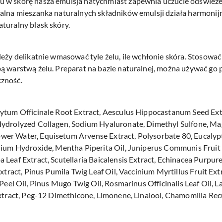
 w skórę nasza emulsja natychmiast zapewnia uczucie odświeżen
alna mieszanka naturalnych składników emulsji działa harmonijn
turalny blask skóry.
eży delikatnie wmasować tyle żelu, ile wchłonie skóra. Stosować
ą warstwą żelu. Preparat na bazie naturalnej, można używać go p
czność.
hytum Officinale Root Extract, Aesculus Hippocastanum Seed Ex
 Hydrolyzed Collagen, Sodium Hyaluronate, Dimethyl Sulfone, 
er Water, Equisetum Arvense Extract, Polysorbate 80, Eucalyptu
dium Hydroxide, Mentha Piperita Oil, Juniperus Communis Fruit O
 Leaf Extract, Scutellaria Baicalensis Extract, Echinacea Purpur
Extract, Pinus Pumila Twig Leaf Oil, Vaccinium Myrtillus Fruit Ex
Peel Oil, Pinus Mugo Twig Oil, Rosmarinus Officinalis Leaf Oil, L
Extract, Peg-12 Dimethicone, Limonene, Linalool, Chamomilla Recu