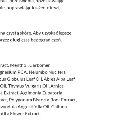
ia i orzeźwienia, pozostawiając
ie, poprawiając krążenie krwi,
 na czystą skórę. Aby uzyskać lepsze
rzez długi czas bez ograniczeń.
tract, Menthol, Carbomer,
Magnesium PCA, Nelumbo Nucifera
s Globulus Leaf Oil, Abies Alba Leaf
il, Thymus Vulgaris Oil, Arnica
ea Extract, Agrimonia Eupatoria
tract, Polygonum Bistorta Root Extract,
avandula Angustifolia Oil, Calluna
tita Flower Extract.