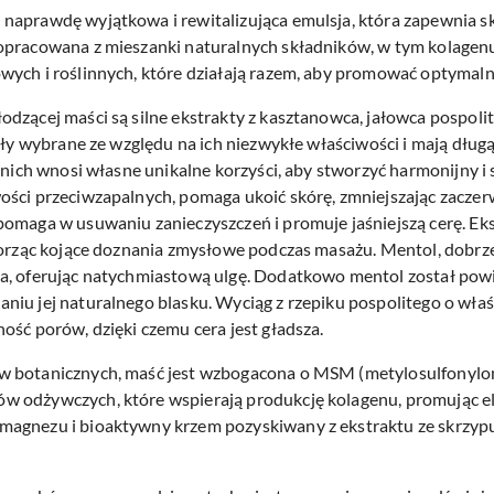
aprawdę wyjątkowa i rewitalizująca emulsja, która zapewnia skó
opracowana z mieszanki naturalnych składników, w tym kolagen
ych i roślinnych, które działają razem, aby promować optymalne
dzącej maści są silne ekstrakty z kasztanowca, jałowca pospoli
tały wybrane ze względu na ich niezwykłe właściwości i mają dług
z nich wnosi własne unikalne korzyści, aby stworzyć harmonijny i
ści przeciwzapalnych, pomaga ukoić skórę, zmniejszając zaczerwi
pomaga w usuwaniu zanieczyszczeń i promuje jaśniejszą cerę. Ek
tworząc kojące doznania zmysłowe podczas masażu. Mentol, dobrz
a, oferując natychmiastową ulgę. Dodatkowo mentol został powi
niu jej naturalnego blasku. Wyciąg z rzepiku pospolitego o wła
ość porów, dzięki czemu cera jest gładsza.
w botanicznych, maść jest wzbogacona o MSM (metylosulfonylome
 odżywczych, które wspierają produkcję kolagenu, promując ela
agnezu i bioaktywny krzem pozyskiwany z ekstraktu ze skrzypu