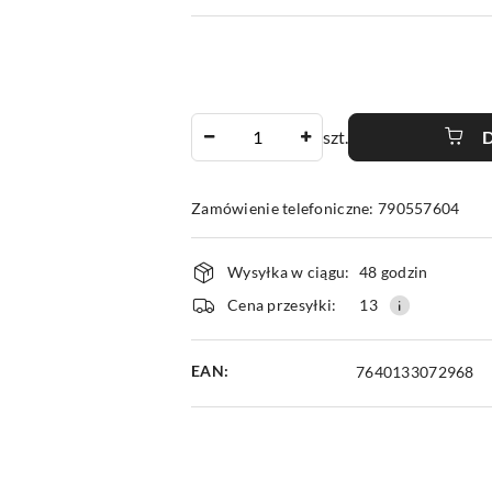
Ilość
szt.
Zamówienie telefoniczne: 790557604
Dostępność
Wysyłka w ciągu:
48 godzin
i
Cena przesyłki:
13
dostawa
EAN:
7640133072968