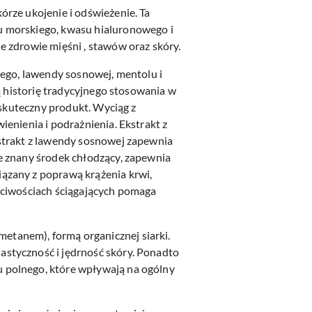
rze ukojenie i odświeżenie. Ta
u morskiego, kwasu hialuronowego i
 zdrowie mięśni , stawów oraz skóry.
tego, lawendy sosnowej, mentolu i
ą historię tradycyjnego stosowania w
 skuteczny produkt. Wyciąg z
enienia i podrażnienia. Ekstrakt z
strakt z lawendy sosnowej zapewnia
e znany środek chłodzący, zapewnia
ązany z poprawą krążenia krwi,
ściwościach ściągających pomaga
tanem), formą organicznej siarki.
styczność i jędrność skóry. Ponadto
 polnego, które wpływają na ogólny