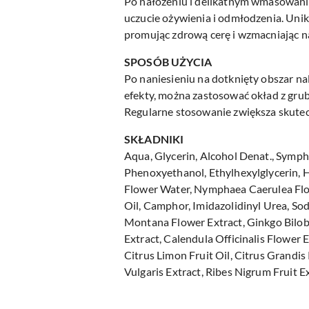
Po nałożeniu i delikatnym wmasowaniu
uczucie ożywienia i odmłodzenia. Unik
promując zdrową cerę i wzmacniając na
SPOSÓB UŻYCIA
Po naniesieniu na dotknięty obszar nal
efekty, można zastosować okład z grub
Regularne stosowanie zwiększa skute
SKŁADNIKI
Aqua, Glycerin, Alcohol Denat., Symp
Phenoxyethanol, Ethylhexylglycerin,
Flower Water, Nymphaea Caerulea Flow
Oil, Camphor, Imidazolidinyl Urea, So
Montana Flower Extract, Ginkgo Biloba
Extract, Calendula Officinalis Flower 
Citrus Limon Fruit Oil, Citrus Grandis 
Vulgaris Extract, Ribes Nigrum Fruit 