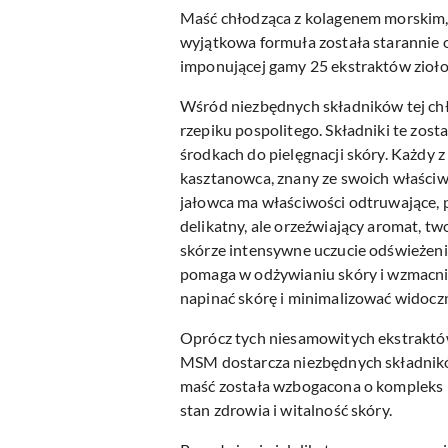
Maść chłodząca z kolagenem morskim, n
wyjątkowa formuła została starannie 
imponującej gamy 25 ekstraktów ziołow
Wśród niezbędnych składników tej chło
rzepiku pospolitego. Składniki te zos
środkach do pielęgnacji skóry. Każdy 
kasztanowca, znany ze swoich właściwo
jałowca ma właściwości odtruwające, 
delikatny, ale orzeźwiający aromat, 
skórze intensywne uczucie odświeżeni
pomaga w odżywianiu skóry i wzmacnia
napinać skórę i minimalizować widoczn
Oprócz tych niesamowitych ekstraktó
MSM dostarcza niezbędnych składników
maść została wzbogacona o kompleks m
stan zdrowia i witalność skóry.