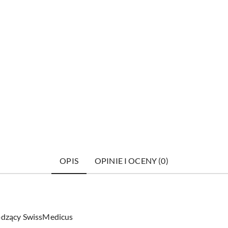
OPIS
OPINIE I OCENY (0)
odzący SwissMedicus