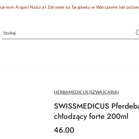
onarnym Argani Natura i Zdrowie na Targówku w Warszawie (skrzyżo
NAZWA
HERBAMEDICUS (SZWAJCARIA)
PRODUCENTA:
SWISSMEDICUS Pferdeba
chłodzący forte 200ml
cena:
46.00