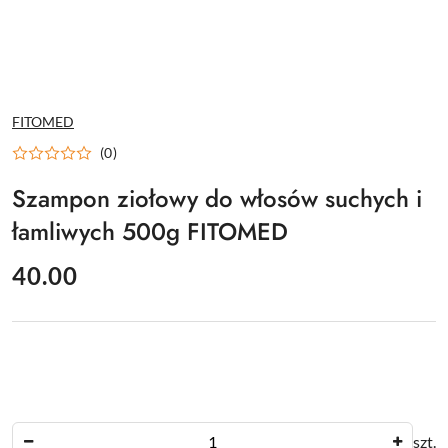
NAZWA
FITOMED
PRODUCENTA:
(0)
Szampon ziołowy do włosów suchych i
łamliwych 500g FITOMED
cena:
40.00
Ilość
szt.