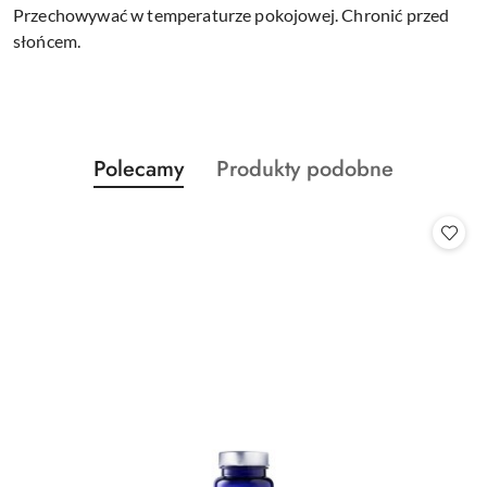
Przechowywać w temperaturze pokojowej. Chronić przed
słońcem.
Produkty
Produkty
Polecamy
Produkty podobne
Pomiń karuzelę produktów
o
o
statusie:
statusie: