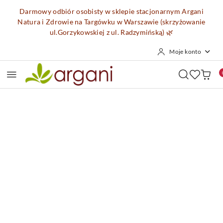
Przejdź do treści głównej
Przejdź do wyszukiwarki
Przejdź do moje konto
Przejdź do menu głównego
Przejdź do opisu produktu
Przejdź do stopki
Darmowy odbiór osobisty w sklepie stacjonarnym Argani
Natura i Zdrowie na Targówku w Warszawie (skrzyżowanie
ul.Gorzykowskiej z ul. Radzymińską)
🌿
Moje konto