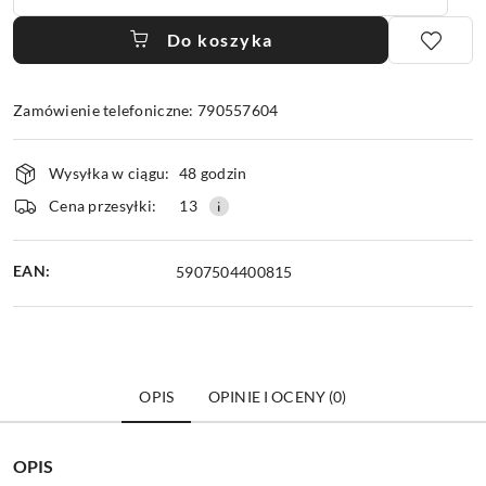
Do koszyka
Zamówienie telefoniczne: 790557604
Dostępność
Wysyłka w ciągu:
48 godzin
i
dostawa
Cena przesyłki:
13
EAN:
5907504400815
OPIS
OPINIE I OCENY (0)
OPIS