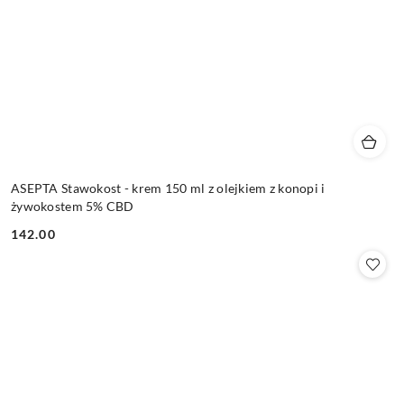
ASEPTA Stawokost - krem 150 ml z olejkiem z konopi i
żywokostem 5% CBD
142.00
Cena: