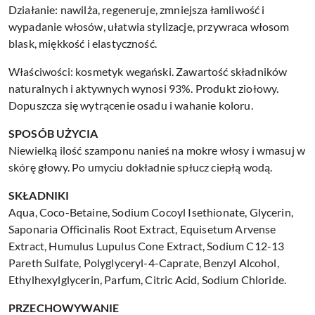
Działanie: nawilża, regeneruje, zmniejsza łamliwość i
wypadanie włosów, ułatwia stylizacje, przywraca włosom
blask, miękkość i elastyczność.
Właściwości: kosmetyk wegański. Zawartość składników
naturalnych i aktywnych wynosi 93%. Produkt ziołowy.
Dopuszcza się wytrącenie osadu i wahanie koloru.
SPOSÓB UŻYCIA
Niewielką ilość szamponu nanieś na mokre włosy i wmasuj w
skórę głowy. Po umyciu dokładnie spłucz ciepłą wodą.
SKŁADNIKI
Aqua, Coco-Betaine, Sodium Cocoyl Isethionate, Glycerin,
Saponaria Officinalis Root Extract, Equisetum Arvense
Extract, Humulus Lupulus Cone Extract, Sodium C12-13
Pareth Sulfate, Polyglyceryl-4-Caprate, Benzyl Alcohol,
Ethylhexylglycerin, Parfum, Citric Acid, Sodium Chloride.
PRZECHOWYWANIE