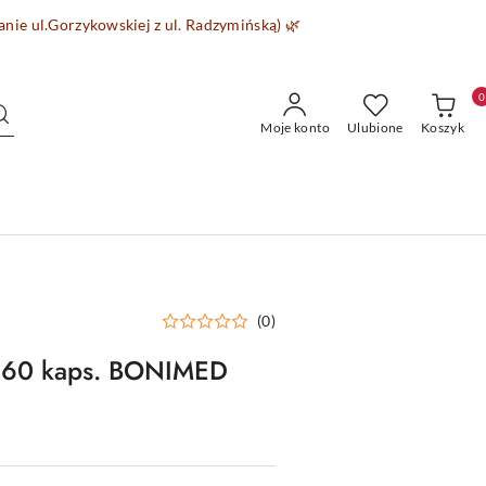
wanie
ul.Gorzykowskiej z ul. Radzymińską)
🌿
0
Moje konto
Ulubione
Koszyk
(0)
h 60 kaps. BONIMED