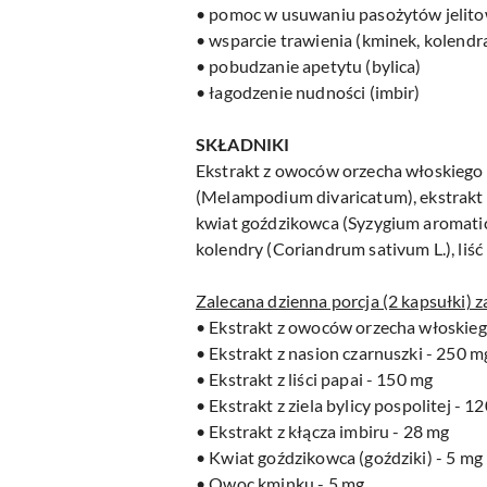
• pomoc w usuwaniu pasożytów jelit
• wsparcie trawienia (kminek, kolendra
• pobudzanie apetytu (bylica)
• łagodzenie nudności (imbir)
SKŁADNIKI
Ekstrakt z owoców orzecha włoskiego (Jug
(Melampodium divaricatum), ekstrakt z z
kwiat goździkowca (Syzygium aromaticum
kolendry (Coriandrum sativum L.), liść
Zalecana dzienna porcja (2 kapsułki) z
• Ekstrakt z owoców orzecha włoskieg
• Ekstrakt z nasion czarnuszki - 250 m
• Ekstrakt z liści papai - 150 mg
• Ekstrakt z ziela bylicy pospolitej - 1
• Ekstrakt z kłącza imbiru - 28 mg
• Kwiat goździkowca (goździki) - 5 mg
• Owoc kminku - 5 mg