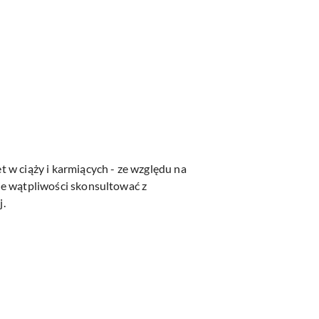
et w ciąży i karmiących - ze względu na
zie wątpliwości skonsultować z
j.