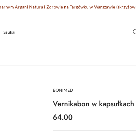
onarnym Argani Natura i Zdrowie na Targówku w Warszawie (skrzyżo
NAZWA
BONIMED
PRODUCENTA:
Vernikabon w kapsułkac
cena:
64.00