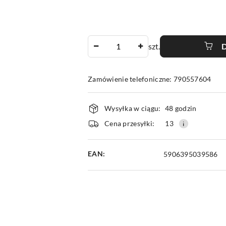
Ilość
szt.
Zamówienie telefoniczne: 790557604
Dostępność
Wysyłka w ciągu:
48 godzin
i
Cena przesyłki:
13
dostawa
EAN:
5906395039586