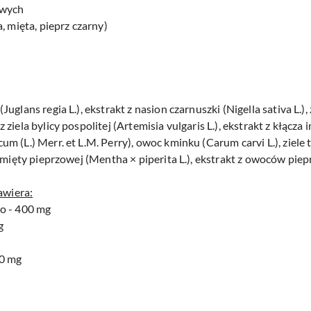
owych
, mięta, pieprz czarny)
lans regia L.), ekstrakt z nasion czarnuszki (Nigella sativa L.), ż
iela bylicy pospolitej (Artemisia vulgaris L.), ekstrakt z kłącza i
 (L.) Merr. et L.M. Perry), owoc kminku (Carum carvi L.), ziele
 mięty pieprzowej (Mentha × piperita L.), ekstrakt z owoców piepr
awiera:
o - 400 mg
g
20 mg