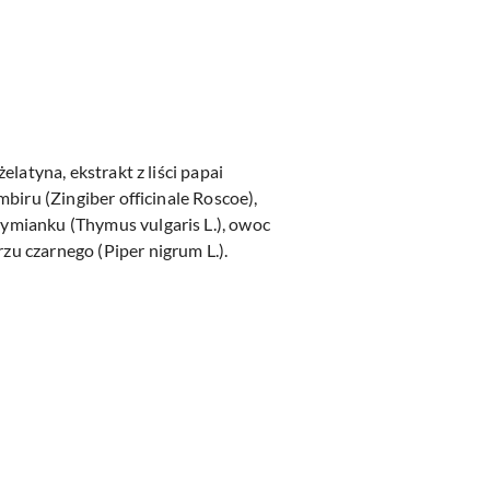
elatyna, ekstrakt z liści papai
mbiru (Zingiber officinale Roscoe),
 tymianku (Thymus vulgaris L.), owoc
zu czarnego (Piper nigrum L.).