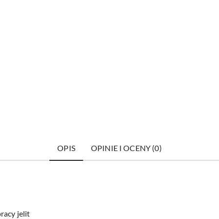
OPIS
OPINIE I OCENY (0)
acy jelit