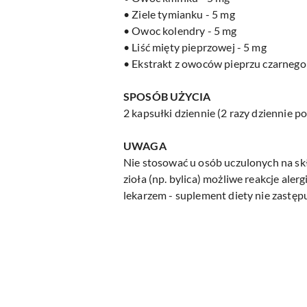
• Ziele tymianku - 5 mg
• Owoc kolendry - 5 mg
• Liść mięty pieprzowej - 5 mg
• Ekstrakt z owoców pieprzu czarnego
SPOSÓB UŻYCIA
2 kapsułki dziennie (2 razy dziennie po
UWAGA
Nie stosować u osób uczulonych na skła
zioła (np. bylica) możliwe reakcje ale
lekarzem - suplement diety nie zastępu