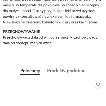
miejscu w temperaturze pokojowej, w sposób niedostępny
dla małych dzieci. Osoby przyjmujące leki przed użyciem
powinny skonsultować się z lekarzem lub farmaceutą.
Niewskazane dzieciom, kobietom w ciąży oraz karmiącym.
PRZECHOWYWANIE
Przechowywać z dala od wilgoci i słońca. Przechowywać z
dala od dostępu małych dzieci.
Produkty
Produkty
Polecamy
Produkty podobne
Pomiń karuzelę produktów
o
o
statusie:
statusie: