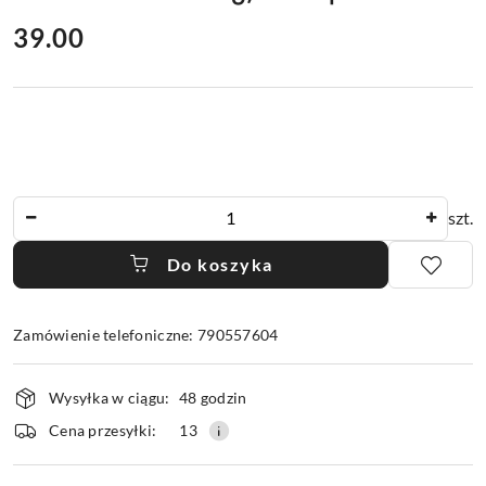
cena:
39.00
Ilość
szt.
Do koszyka
Zamówienie telefoniczne: 790557604
Dostępność
Wysyłka w ciągu:
48 godzin
i
dostawa
Cena przesyłki:
13