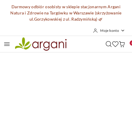
Przejdź do treści głównej
Przejdź do wyszukiwarki
Przejdź do moje konto
Przejdź do menu głównego
Przejdź do opisu produktu
Przejdź do stopki
Darmowy odbiór osobisty w sklepie stacjonarnym Argani
Natura i Zdrowie na Targówku w Warszawie (skrzyżowanie
ul.Gorzykowskiej z ul. Radzymińską)
🌿
Moje konto