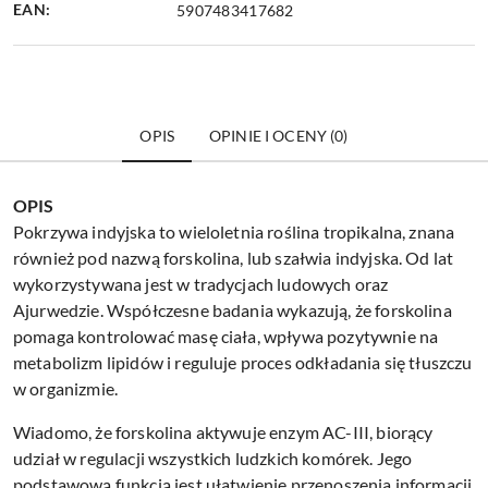
EAN:
5907483417682
OPIS
OPINIE I OCENY (0)
OPIS
Pokrzywa indyjska to wieloletnia roślina tropikalna, znana
również pod nazwą forskolina, lub szałwia indyjska. Od lat
wykorzystywana jest w tradycjach ludowych oraz
Ajurwedzie. Współczesne badania wykazują, że forskolina
pomaga kontrolować masę ciała, wpływa pozytywnie na
metabolizm lipidów i reguluje proces odkładania się tłuszczu
w organizmie.
Wiadomo, że forskolina aktywuje enzym AC-III, biorący
udział w regulacji wszystkich ludzkich komórek. Jego
podstawową funkcją jest ułatwienie przenoszenia informacji