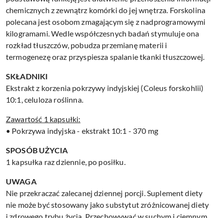
chemicznych z zewnątrz komórki do jej wnętrza. Forskolina
polecana jest osobom zmagającym się z nadprogramowymi
kilogramami. Wedle współczesnych badań stymuluje ona
rozkład tłuszczów, pobudza przemianę materii i
termogenezę oraz przyspiesza spalanie tkanki tłuszczowej.
SKŁADNIKI
Ekstrakt z korzenia pokrzywy indyjskiej (Coleus forskohlii)
10:1, celuloza roślinna.
Zawartość 1 kapsułki:
• Pokrzywa indyjska - ekstrakt 10:1 - 370 mg
SPOSÓB UŻYCIA
1 kapsułka raz dziennie, po posiłku.
UWAGA
Nie przekraczać zalecanej dziennej porcji. Suplement diety
nie może być stosowany jako substytut zróżnicowanej diety
i zdrowego trybu życia. Przechowywać w suchym i ciemnym