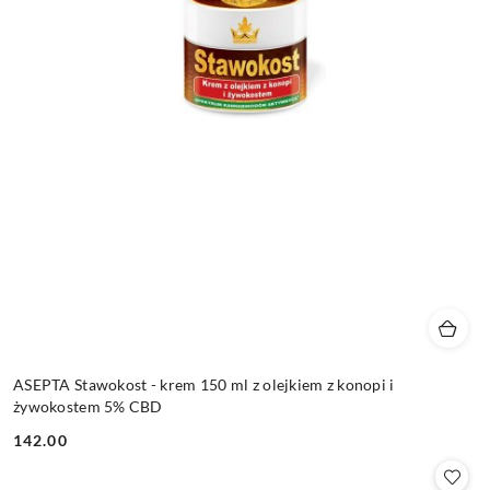
ASEPTA Stawokost - krem 150 ml z olejkiem z konopi i
żywokostem 5% CBD
142.00
Cena: