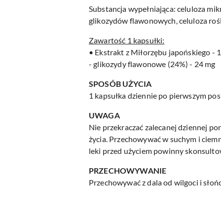
Substancja wypełniająca: celuloza mik
glikozydów flawonowych, celuloza rośl
Zawartość 1 kapsułki:
• Ekstrakt z Miłorzębu japońskiego - 
- glikozydy flawonowe (24%) - 24 mg
SPOSÓB UŻYCIA
1 kapsułka dziennie po pierwszym po
UWAGA
Nie przekraczać zalecanej dziennej po
życia. Przechowywać w suchym i ciemn
leki przed użyciem powinny skonsulto
PRZECHOWYWANIE
Przechowywać z dala od wilgoci i słoń