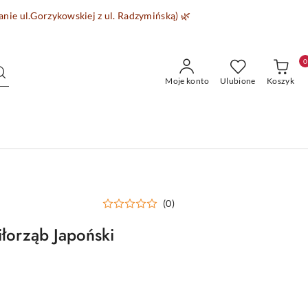
wanie
ul.Gorzykowskiej z ul. Radzymińską)
🌿
0
Moje konto
Ulubione
Koszyk
(0)
orząb Japoński