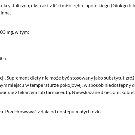
rokrystaliczna; ekstrakt z liści miłorzębu japońskiego (Ginkgo 
inna.
100 mg, w tym:
siłku.
rcji. Suplement diety nie może być stosowany jako substytut zró
ym miejscu w temperaturze pokojowej, w sposób niedostępny dl
wać się z lekarzem lub farmaceutą. Niewskazane dzieciom, kobie
ca. Przechowywać z dala od dostępu małych dzieci.