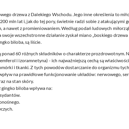
owego drzewa z Dalekiego Wschodu. Jego inne określenia to mił
00 mln lat i, jak do tej pory, świetnie radzi sobie z atakującymi 
 a nawet z promieniowaniem. Według podań ludowych miłorząb
 swoje wszechstronne działanie zyskał miano „boskiego drzewa 
gko biloba, są liście.
ją ponad 60 różnych składników o charakterze prozdrowotnym. Na
mferol i izoramnetyna) - ich najważniejszą cechą są właściwości
omórki i tkanki. Z tych powodów dostarczanie do organizmu tyc
ni wpływ na prawidłowe funkcjonowanie układów: nerwowego, s
z na stan skóry.
 gingko biloba wpływa na:
ksydantów.
ionośnego.
wczych.