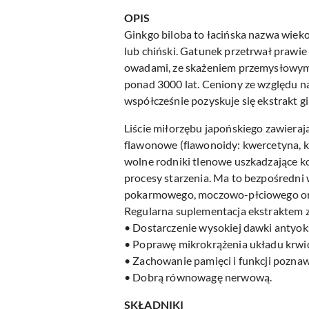
OPIS
Ginkgo biloba to łacińska nazwa wiek
lub chiński. Gatunek przetrwał prawie 2
owadami, ze skażeniem przemysłowym,
ponad 3000 lat. Ceniony ze względu na
współcześnie pozyskuje się ekstrakt gin
Liście miłorzębu japońskiego zawiera
flawonowe (flawonoidy: kwercetyna, ke
wolne rodniki tlenowe uszkadzające k
procesy starzenia. Ma to bezpośred
pokarmowego, moczowo-płciowego ora
Regularna suplementacja ekstraktem z
• Dostarczenie wysokiej dawki antyo
• Poprawę mikrokrążenia układu krw
• Zachowanie pamięci i funkcji pozna
• Dobrą równowagę nerwową.
SKŁADNIKI