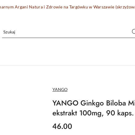
onarnym Argani Natura i Zdrowie na Targówku w Warszawie (skrzyżo
NAZWA
YANGO
PRODUCENTA:
YANGO Ginkgo Biloba Mił
ekstrakt 100mg, 90 kaps.
cena:
46.00