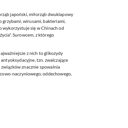
orząb japoński, miłorząb dwuklapowy
go grzybami, wirusami, bakteriami,
 wykorzystuje się w Chinach od
życia". Surowcem, z którego
jważniejsze z nich to glikozydy
 antyoksydacyjne, tzn. zwalczające
h związków znacznie spowalnia
ercowo-naczyniowego, oddechowego,