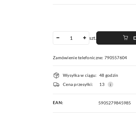
Ilość
szt.
Zamówienie telefoniczne: 790557604
Dostępność
Wysyłka w ciągu:
48 godzin
i
Cena przesyłki:
13
dostawa
EAN:
5905279845985