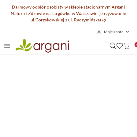
Przejdź do treści głównej
Przejdź do wyszukiwarki
Przejdź do moje konto
Przejdź do menu głównego
Przejdź do opisu produktu
Przejdź do stopki
Darmowy odbiór osobisty w sklepie stacjonarnym Argani
Natura i Zdrowie na Targówku w Warszawie (skrzyżowanie
ul.Gorzykowskiej z ul. Radzymińską)
🌿
Moje konto