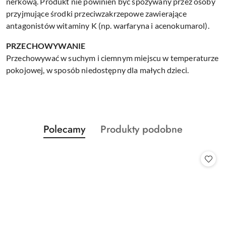
nerkową. Produkt nie powinien być spożywany przez osoby
przyjmujące środki przeciwzakrzepowe zawierające
antagonistów witaminy K (np. warfaryna i acenokumarol).
PRZECHOWYWANIE
Przechowywać w suchym i ciemnym miejscu w temperaturze
pokojowej, w sposób niedostępny dla małych dzieci.
Produkty
Produkty
Polecamy
Produkty podobne
Pomiń karuzelę produktów
o
o
statusie:
statusie: