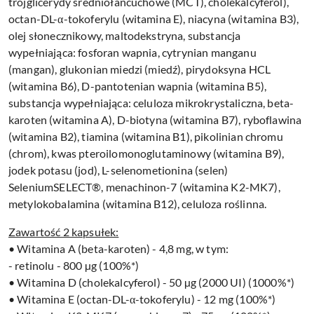
trójglicerydy średniołańcuchowe (MCT), cholekalcyferol),
octan-DL-α-tokoferylu (witamina E), niacyna (witamina B3),
olej słonecznikowy, maltodekstryna, substancja
wypełniająca: fosforan wapnia, cytrynian manganu
(mangan), glukonian miedzi (miedź), pirydoksyna HCL
(witamina B6), D-pantotenian wapnia (witamina B5),
substancja wypełniająca: celuloza mikrokrystaliczna, beta-
karoten (witamina A), D-biotyna (witamina B7), ryboflawina
(witamina B2), tiamina (witamina B1), pikolinian chromu
(chrom), kwas pteroilomonoglutaminowy (witamina B9),
jodek potasu (jod), L-selenometionina (selen)
SeleniumSELECT®, menachinon-7 (witamina K2-MK7),
metylokobalamina (witamina B12), celuloza roślinna.
Zawartość 2 kapsułek:
• Witamina A (beta-karoten) - 4,8 mg, w tym:
- retinolu - 800 µg (100%*)
• Witamina D (cholekalcyferol) - 50 µg (2000 UI) (1000%*)
• Witamina E (octan-DL-α-tokoferylu) - 12 mg (100%*)