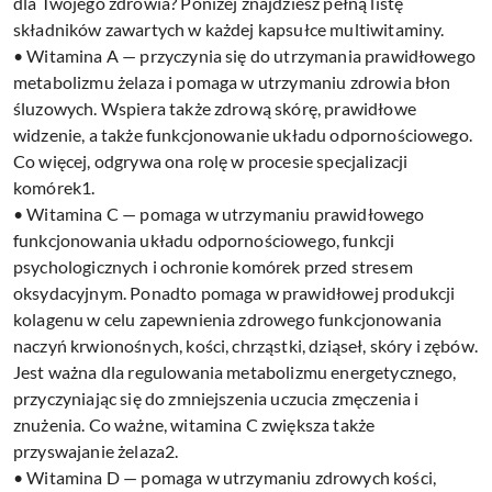
dla Twojego zdrowia? Poniżej znajdziesz pełną listę
składników zawartych w każdej kapsułce multiwitaminy.
• Witamina A — przyczynia się do utrzymania prawidłowego
metabolizmu żelaza i pomaga w utrzymaniu zdrowia błon
śluzowych. Wspiera także zdrową skórę, prawidłowe
widzenie, a także funkcjonowanie układu odpornościowego.
Co więcej, odgrywa ona rolę w procesie specjalizacji
komórek1.
• Witamina C — pomaga w utrzymaniu prawidłowego
funkcjonowania układu odpornościowego, funkcji
psychologicznych i ochronie komórek przed stresem
oksydacyjnym. Ponadto pomaga w prawidłowej produkcji
kolagenu w celu zapewnienia zdrowego funkcjonowania
naczyń krwionośnych, kości, chrząstki, dziąseł, skóry i zębów.
Jest ważna dla regulowania metabolizmu energetycznego,
przyczyniając się do zmniejszenia uczucia zmęczenia i
znużenia. Co ważne, witamina C zwiększa także
przyswajanie żelaza2.
• Witamina D — pomaga w utrzymaniu zdrowych kości,