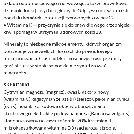
układu odpornościowego i nerwowego, a także prawidłowe
działanie funkcji psychologicznych. Odgrywa rolę w procesie
podziału komórek i produkcji czerwonych krwinek12.
• Witamina K — przyczynia się do prawidłowego krzepnięcia
krwi i pomaga w utrzymaniu zdrowych kości13.
Minerały to niezbędne mikroelementy, których organizm
potrzebuje w niewielkich ilościach do prawidłowego
funkcjonowania. Ciało ludzkie musi pozyskiwać je z diety,
gdyż nie jest w stanie samodzielnie syntetyzować
minerałów.
SKŁADNIKI
Cytrynian magnezu (magnez), kwas L-askorbinowy
(witamina C), diglicynian żelaza (II) (żelazo), pikolinian cynku
(cynk), nośnik: sól sodowa oktenylobursztynianu
skrobiowego, ekstrakt z pędów bambusa (Bambusa vulgaris)
standaryzowany na zawartość min. 70% krzemionki,
mikrokapsułkowana witamina D3 (sacharoza, skrobia,