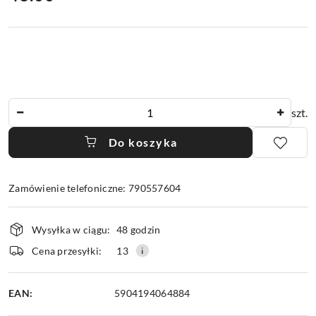
Ilość
szt.
Do koszyka
Zamówienie telefoniczne: 790557604
Dostępność
Wysyłka w ciągu:
48 godzin
i
dostawa
Cena przesyłki:
13
EAN:
5904194064884