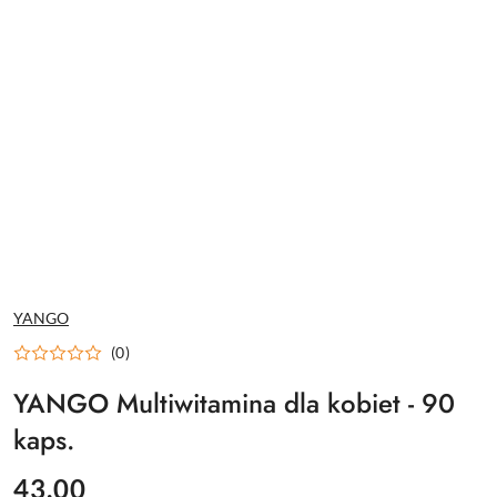
NAZWA
YANGO
PRODUCENTA:
(0)
YANGO Multiwitamina dla kobiet - 90
kaps.
cena:
43.00