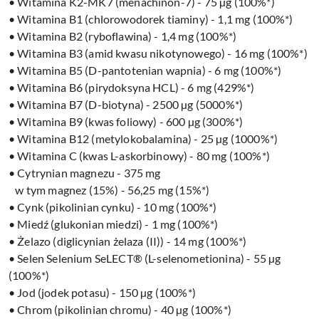
• Witamina K2-MK7 (menachinon-7) - 75 µg (100%*)
• Witamina B1 (chlorowodorek tiaminy) - 1,1 mg (100%*)
• Witamina B2 (ryboflawina) - 1,4 mg (100%*)
• Witamina B3 (amid kwasu nikotynowego) - 16 mg (100%*)
• Witamina B5 (D-pantotenian wapnia) - 6 mg (100%*)
• Witamina B6 (pirydoksyna HCL) - 6 mg (429%*)
• Witamina B7 (D-biotyna) - 2500 µg (5000%*)
• Witamina B9 (kwas foliowy) - 600 µg (300%*)
• Witamina B12 (metylokobalamina) - 25 µg (1000%*)
• Witamina C (kwas L-askorbinowy) - 80 mg (100%*)
• Cytrynian magnezu - 375 mg
w tym magnez (15%) - 56,25 mg (15%*)
• Cynk (pikolinian cynku) - 10 mg (100%*)
• Miedź (glukonian miedzi) - 1 mg (100%*)
• Żelazo (diglicynian żelaza (II)) - 14 mg (100%*)
• Selen Selenium SeLECT® (L-selenometionina) - 55 µg
(100%*)
• Jod (jodek potasu) - 150 µg (100%*)
• Chrom (pikolinian chromu) - 40 µg (100%*)