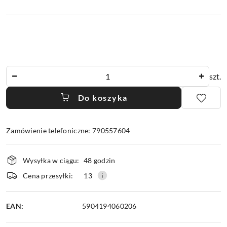
Ilość
szt.
Do koszyka
Zamówienie telefoniczne: 790557604
Dostępność
Wysyłka w ciągu:
48 godzin
i
dostawa
Cena przesyłki:
13
EAN:
5904194060206