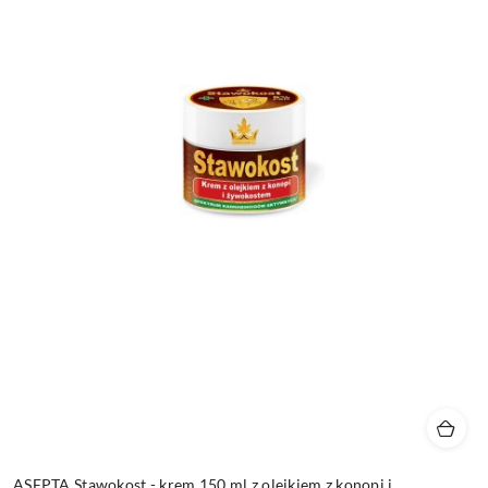
ASEPTA Stawokost - krem 150 ml z olejkiem z konopi i