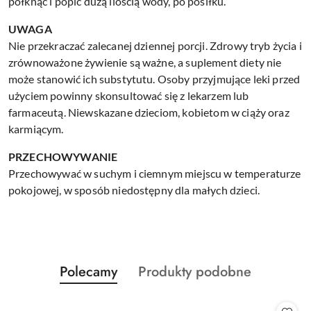
połknąć i popić dużą ilością wody, po posiłku.
UWAGA
Nie przekraczać zalecanej dziennej porcji. Zdrowy tryb życia i
zrównoważone żywienie są ważne, a suplement diety nie
może stanowić ich substytutu. Osoby przyjmujące leki przed
użyciem powinny skonsultować się z lekarzem lub
farmaceutą. Niewskazane dzieciom, kobietom w ciąży oraz
karmiącym.
PRZECHOWYWANIE
Przechowywać w suchym i ciemnym miejscu w temperaturze
pokojowej, w sposób niedostępny dla małych dzieci.
Produkty
Produkty
Polecamy
Produkty podobne
Pomiń karuzelę produktów
o
o
statusie:
statusie: