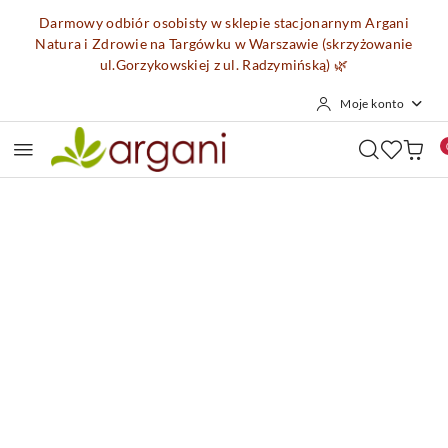
Przejdź do treści głównej
Przejdź do wyszukiwarki
Przejdź do moje konto
Przejdź do menu głównego
Przejdź do opisu produktu
Przejdź do stopki
Darmowy odbiór osobisty w sklepie stacjonarnym Argani
Natura i Zdrowie na Targówku w Warszawie (skrzyżowanie
ul.Gorzykowskiej z ul. Radzymińską)
🌿
Moje konto