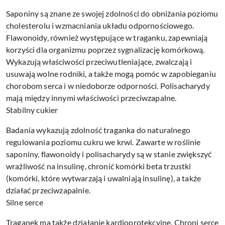
Saponiny są znane ze swojej zdolności do obniżania poziomu
cholesterolu i wzmacniania układu odpornościowego.
Flawonoidy, również występujące w traganku, zapewniają
korzyści dla organizmu poprzez sygnalizację komórkową.
Wykazują właściwości przeciwutleniające, zwalczają i
usuwają wolne rodniki, a także mogą pomóc w zapobieganiu
chorobom serca i w niedoborze odporności. Polisacharydy
mają między innymi właściwości przeciwzapalne.
Stabilny cukier
Badania wykazują zdolność traganka do naturalnego
regulowania poziomu cukru we krwi. Zawarte w roślinie
saponiny, flawonoidy i polisacharydy są w stanie zwiększyć
wrażliwość na insulinę, chronić komórki beta trzustki
(komórki, które wytwarzają i uwalniają insulinę), a także
działać przeciwzapalnie.
Silne serce
Traganek ma także działanie kardioprotekcyjne. Chroni serce