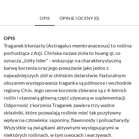
OPIS
OPINIE I OCENY (0)
OPIS
Traganek błoniasty (Astragalus membranaceous) to roślina
pochodząca z Azji. Chińska nazwa zioła to huang qi, co
oznacza „żółty lider" - wskazując na charakterystyczną
barwę korzenia oraz jego poważanie jako jedno z
najważniejszych ziół w chińskim zielarstwie. Naturalnym
obszarem występowania traganka są północne i wschodnie
regiony Chin. Jego cenne korzenie zbierane są z 4-letnich
roślin i stanowią główną część używaną w suplementacji.
Odporność z korzenia Traganek zawiera trzy ważne
składniki, które pozwalają roślinie mieć tak pozytywny
wpływ na człowieka: saponiny, flawonoidy i polisacharydy.
Wszystkie są związkami aktywnymi występującymi w
niektórych roślinach, w tym owocach i warzywach.