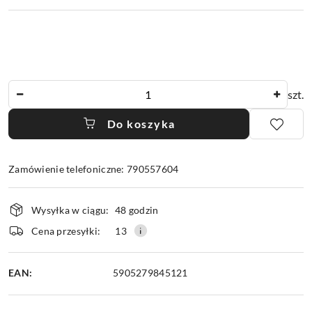
Ilość
szt.
Do koszyka
Zamówienie telefoniczne: 790557604
Dostępność
Wysyłka w ciągu:
48 godzin
i
dostawa
Cena przesyłki:
13
EAN:
5905279845121