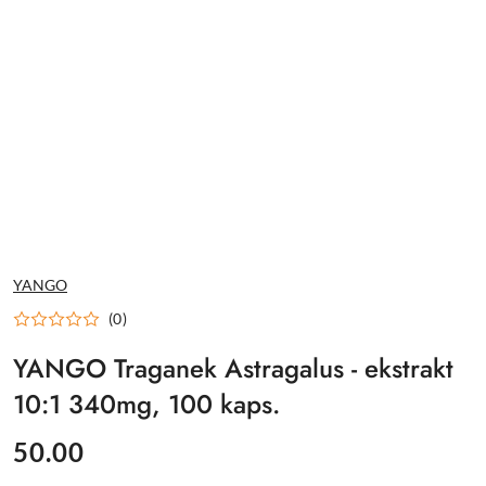
NAZWA
YANGO
PRODUCENTA:
(0)
YANGO Traganek Astragalus - ekstrakt
10:1 340mg, 100 kaps.
cena:
50.00