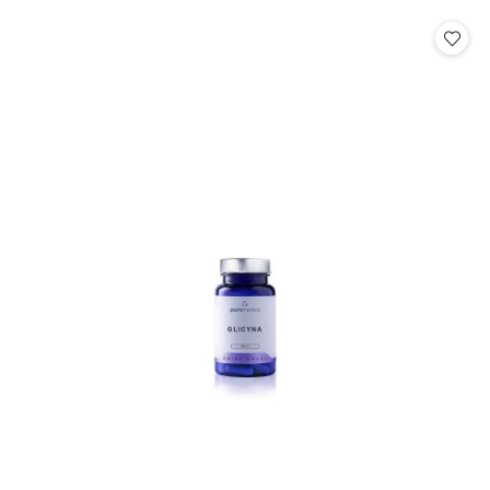
o
o
statusie:
statusie: