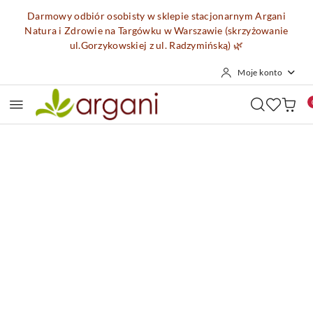
Przejdź do treści głównej
Przejdź do wyszukiwarki
Przejdź do moje konto
Przejdź do menu głównego
Przejdź do opisu produktu
Przejdź do stopki
Darmowy odbiór osobisty w sklepie stacjonarnym Argani
Natura i Zdrowie na Targówku w Warszawie (skrzyżowanie
ul.Gorzykowskiej z ul. Radzymińską)
🌿
Moje konto