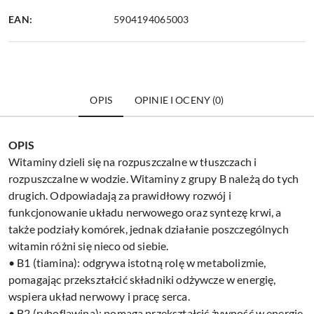
EAN:
5904194065003
OPIS
OPINIE I OCENY (0)
OPIS
Witaminy dzieli się na rozpuszczalne w tłuszczach i
rozpuszczalne w wodzie. Witaminy z grupy B należą do tych
drugich. Odpowiadają za prawidłowy rozwój i
funkcjonowanie układu nerwowego oraz syntezę krwi, a
także podziały komórek, jednak działanie poszczególnych
witamin różni się nieco od siebie.
• B1 (tiamina): odgrywa istotną rolę w metabolizmie,
pomagając przekształcić składniki odżywcze w energię,
wspiera układ nerwowy i pracę serca.
• B2 (ryboflawina): pomaga przekształcić żywność w energię,