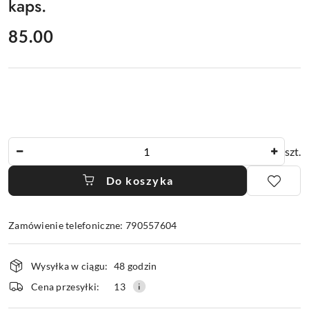
kaps.
cena:
85.00
Ilość
szt.
Do koszyka
Zamówienie telefoniczne: 790557604
Dostępność
Wysyłka w ciągu:
48 godzin
i
dostawa
Cena przesyłki:
13