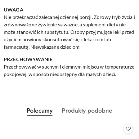
UWAGA
Nie przekraczać zalecanej dziennej porcji. Zdrowy tryb życia i
zrównoważone żywienie są ważne, a suplement diety nie
może stanowić ich substytutu. Osoby przyjmujące leki przed
użyciem powinny skonsultować się z lekarzem lub
farmaceutą. Niewskazane dzieciom.
PRZECHOWYWANIE
Przechowywać w suchym i ciemnym miejscu w temperaturze
pokojowej, w sposób niedostępny dla małych dzieci.
Produkty
Produkty
Polecamy
Produkty podobne
Pomiń karuzelę produktów
o
o
statusie:
statusie: