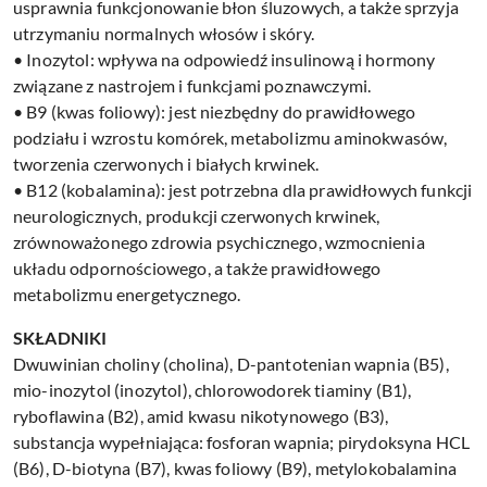
usprawnia funkcjonowanie błon śluzowych, a także sprzyja
utrzymaniu normalnych włosów i skóry.
• Inozytol: wpływa na odpowiedź insulinową i hormony
związane z nastrojem i funkcjami poznawczymi.
• B9 (kwas foliowy): jest niezbędny do prawidłowego
podziału i wzrostu komórek, metabolizmu aminokwasów,
tworzenia czerwonych i białych krwinek.
• B12 (kobalamina): jest potrzebna dla prawidłowych funkcji
neurologicznych, produkcji czerwonych krwinek,
zrównoważonego zdrowia psychicznego, wzmocnienia
układu odpornościowego, a także prawidłowego
metabolizmu energetycznego.
SKŁADNIKI
Dwuwinian choliny (cholina), D-pantotenian wapnia (B5),
mio-inozytol (inozytol), chlorowodorek tiaminy (B1),
ryboflawina (B2), amid kwasu nikotynowego (B3),
substancja wypełniająca: fosforan wapnia; pirydoksyna HCL
(B6), D-biotyna (B7), kwas foliowy (B9), metylokobalamina