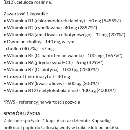
(B12), celuloza roślinna.
Zawartość 1 kapsułki:
• Witamina B1 (chlorowodorek tiaminy) - 60 mg (5455%*)
• Witamina B2 (ryboflawina) -40 mg (2857%*)
• Witamina B3 (amid kwasu nikotynowego) - 32 mg (200%*)
• Dwunian choliny - 140 mg, w tym:
- cholina (40,7%) - 57 mg
• Witamina B5 (D-pantotenian wapnia) - 100 mg (1667%*)
• Witamina B6 (pirydoksyna HCL) - 6 mg (429%*)
• Witamina B7 (D-biotyna) - 1000 µg (2000%*)
• Inozytol (mio-inozytol) - 80 mg
• Witamina B9 (kwas foliowy) - 600 µg (300%*)
• Witamina B12 (metylokobalamina) - 100 µg (4000%*)
*RWS - referencyjna wartość spożycia
SPOSÓB UŻYCIA
Zalecane spożycie: 1 kapsułka raz dziennie. Kapsułkę
połknąć i popić dużą ilością wody w trakcie lub po posiłku.