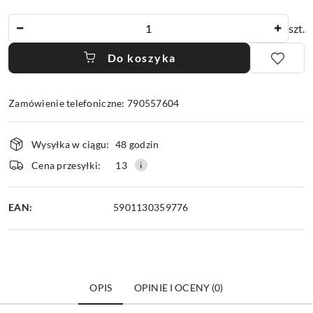
Ilość
szt.
Do koszyka
Zamówienie telefoniczne: 790557604
Dostępność
Wysyłka w ciągu:
48 godzin
i
dostawa
Cena przesyłki:
13
EAN:
5901130359776
OPIS
OPINIE I OCENY (0)