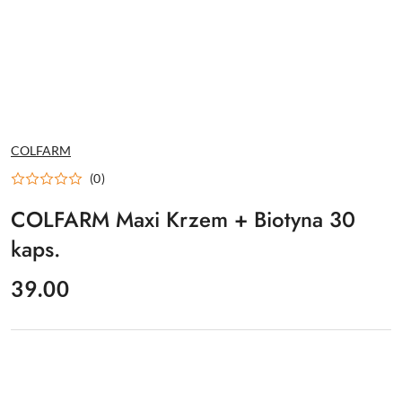
NAZWA
COLFARM
PRODUCENTA:
(0)
COLFARM Maxi Krzem + Biotyna 30
kaps.
cena:
39.00