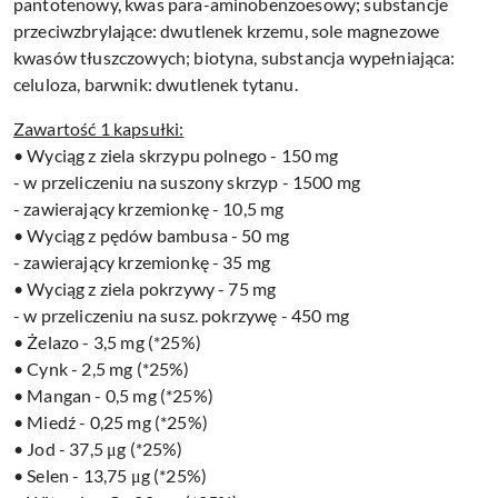
pantotenowy, kwas para-aminobenzoesowy; substancje
przeciwzbrylające: dwutlenek krzemu, sole magnezowe
kwasów tłuszczowych; biotyna, substancja wypełniająca:
celuloza, barwnik: dwutlenek tytanu.
Zawartość 1 kapsułki:
• Wyciąg z ziela skrzypu polnego - 150 mg
- w przeliczeniu na suszony skrzyp - 1500 mg
- zawierający krzemionkę - 10,5 mg
• Wyciąg z pędów bambusa - 50 mg
- zawierający krzemionkę - 35 mg
• Wyciąg z ziela pokrzywy - 75 mg
- w przeliczeniu na susz. pokrzywę - 450 mg
• Żelazo - 3,5 mg (*25%)
• Cynk - 2,5 mg (*25%)
• Mangan - 0,5 mg (*25%)
• Miedź - 0,25 mg (*25%)
• Jod - 37,5 μg (*25%)
• Selen - 13,75 μg (*25%)