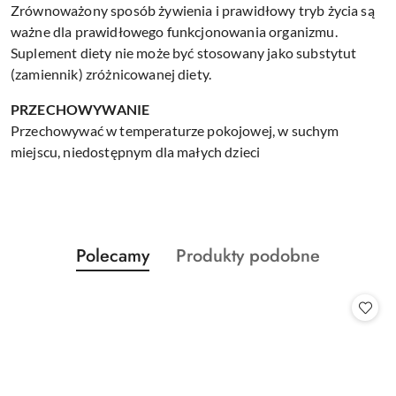
Zrównoważony sposób żywienia i prawidłowy tryb życia są
ważne dla prawidłowego funkcjonowania organizmu.
Suplement diety nie może być stosowany jako substytut
(zamiennik) zróżnicowanej diety.
PRZECHOWYWANIE
Przechowywać w temperaturze pokojowej, w suchym
miejscu, niedostępnym dla małych dzieci
Produkty
Produkty
Polecamy
Produkty podobne
Pomiń karuzelę produktów
o
o
statusie:
statusie: