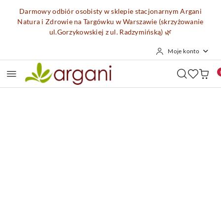
Przejdź do treści głównej
Przejdź do wyszukiwarki
Przejdź do moje konto
Przejdź do menu głównego
Przejdź do opisu produktu
Przejdź do stopki
Darmowy odbiór osobisty w sklepie stacjonarnym Argani
Natura i Zdrowie na Targówku w Warszawie (skrzyżowanie
ul.Gorzykowskiej z ul. Radzymińską)
🌿
Moje konto