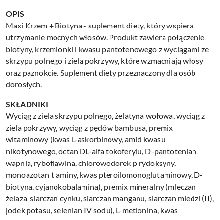
OPIS
Maxi Krzem + Biotyna - suplement diety, który wspiera
utrzymanie mocnych włosów. Produkt zawiera połączenie
biotyny, krzemionki i kwasu pantotenowego z wyciągami ze
skrzypu polnego i ziela pokrzywy, które wzmacniają włosy
oraz paznokcie. Suplement diety przeznaczony dla osób
dorosłych.
SKŁADNIKI
Wyciąg z ziela skrzypu polnego, żelatyna wołowa, wyciąg z
ziela pokrzywy, wyciąg z pędów bambusa, premix
witaminowy (kwas L-askorbinowy, amid kwasu
nikotynowego, octan DL-alfa tokoferylu, D-pantotenian
wapnia, ryboflawina, chlorowodorek pirydoksyny,
monoazotan tiaminy, kwas pteroilomonoglutaminowy, D-
biotyna, cyjanokobalamina), premix mineralny (mleczan
żelaza, siarczan cynku, siarczan manganu, siarczan miedzi (II),
jodek potasu, selenian IV sodu), L-metionina, kwas