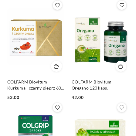
Z).
COLFARM Biovitum
COLFARM Biovitum
Kurkuma i czarny pieprz 60
Oregano 120 kaps.
kaps.
Cena:
Cena:
53.00
42.00