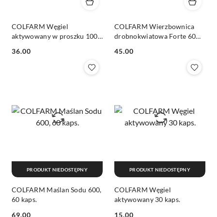
COLFARM Węgiel
COLFARM Wierzbownica
aktywowany w proszku 100
drobnokwiatowa Forte 60
g
tabl.
Cena:
Cena:
36.00
45.00
PRODUKT NIEDOSTĘPNY
PRODUKT NIEDOSTĘPNY
COLFARM Maślan Sodu 600,
COLFARM Węgiel
60 kaps.
aktywowany 30 kaps.
Cena:
Cena:
69.00
15.00