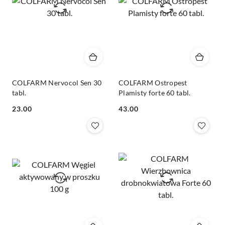
COLFARM Nervocol Sen 30
COLFARM Ostropest
tabl.
Plamisty forte 60 tabl.
Cena:
Cena:
23.00
43.00