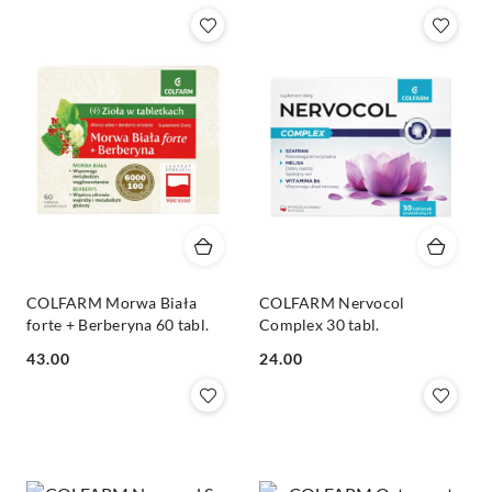
COLFARM Morwa Biała
COLFARM Nervocol
forte + Berberyna 60 tabl.
Complex 30 tabl.
Cena:
Cena:
43.00
24.00