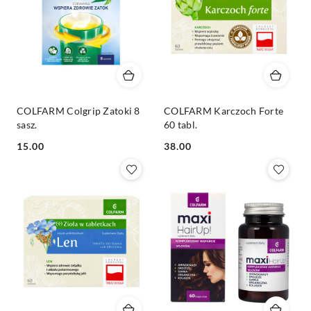
COLFARM Colgrip Zatoki 8
COLFARM Karczoch Forte
sasz.
60 tabl.
Cena:
Cena:
15.00
38.00