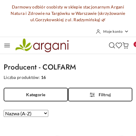
Przejdź do treści głównej
Przejdź do wyszukiwarki
Przejdź do moje konto
Przejdź do menu głównego
Przejdź do stopki
Darmowy odbiór osobisty w sklepie stacjonarnym Argani
Natura i Zdrowie na Targówku w Warszawie (skrzyżowanie
ul.Gorzykowskiej z ul. Radzymińską)
🌿
Moje konto
Producent - COLFARM
Liczba produktów:
16
Kategorie
Filtruj
Zastosowano
Sortuj
według
sortowanie:
Nazwa
(A-