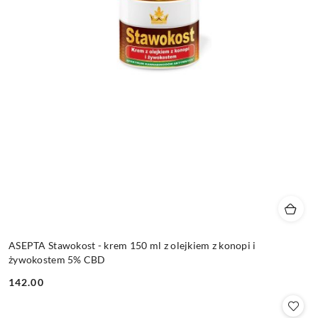
ASEPTA Stawokost - krem 150 ml z olejkiem z konopi i
żywokostem 5% CBD
142.00
Cena: