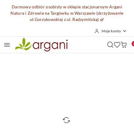
Przejdź do treści głównej
Przejdź do wyszukiwarki
Przejdź do moje konto
Przejdź do menu głównego
Przejdź do opisu produktu
Przejdź do stopki
Darmowy odbiór osobisty w sklepie stacjonarnym Argani
Natura i Zdrowie na Targówku w Warszawie (skrzyżowanie
ul.Gorzykowskiej z ul. Radzymińską)
🌿
Moje konto