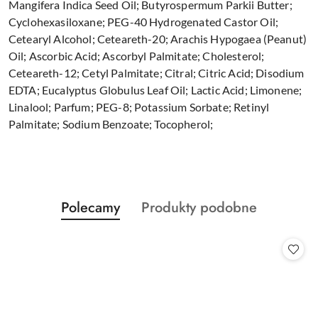
Mangifera Indica Seed Oil; Butyrospermum Parkii Butter;
Cyclohexasiloxane; PEG-40 Hydrogenated Castor Oil;
Cetearyl Alcohol; Ceteareth-20; Arachis Hypogaea (Peanut)
Oil; Ascorbic Acid; Ascorbyl Palmitate; Cholesterol;
Ceteareth-12; Cetyl Palmitate; Citral; Citric Acid; Disodium
EDTA; Eucalyptus Globulus Leaf Oil; Lactic Acid; Limonene;
Linalool; Parfum; PEG-8; Potassium Sorbate; Retinyl
Palmitate; Sodium Benzoate; Tocopherol;
Produkty
Produkty
Polecamy
Produkty podobne
Pomiń karuzelę produktów
o
o
statusie:
statusie: