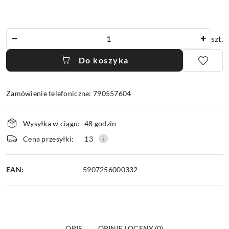
Ilość
szt.
Do koszyka
Zamówienie telefoniczne: 790557604
Dostępność
Wysyłka w ciągu:
48 godzin
i
dostawa
Cena przesyłki:
13
EAN:
5907256000332
OPIS
OPINIE I OCENY (0)