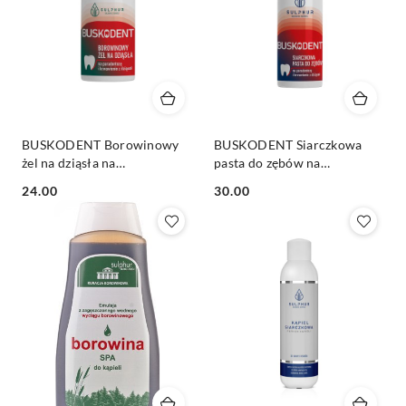
BUSKODENT Borowinowy
BUSKODENT Siarczkowa
żel na dziąsła na
pasta do zębów na
paradontozę i krwawienie
paradontozę i krwawienie
Cena:
Cena:
24.00
30.00
dziąseł bez fluoru 35g
dziąseł bez fluoru 75g
SULPHUR
SULPHUR