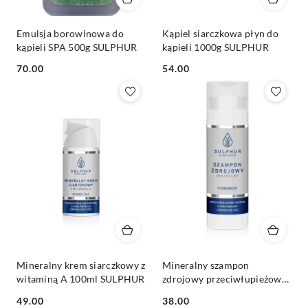
Emulsja borowinowa do
Kąpiel siarczkowa płyn do
kąpieli SPA 500g SULPHUR
kąpieli 1000g SULPHUR
Cena:
Cena:
70.00
54.00
Mineralny krem siarczkowy z
Mineralny szampon
witaminą A 100ml SULPHUR
zdrojowy przeciwłupieżowy
200g SULPHUR
Cena:
Cena:
49.00
38.00