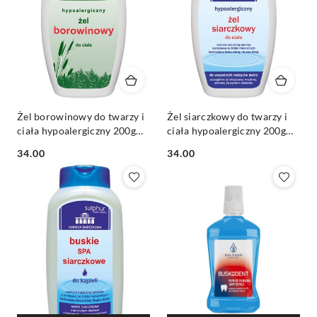
Żel borowinowy do twarzy i
Żel siarczkowy do twarzy i
ciała hypoalergiczny 200g
ciała hypoalergiczny 200g
SULPHUR
SULPHUR
Cena:
Cena:
34.00
34.00