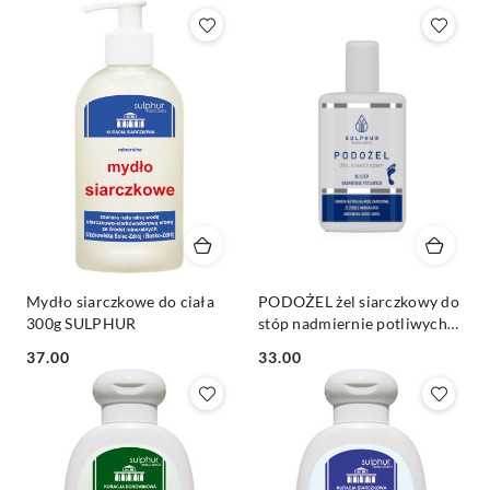
Mydło siarczkowe do ciała
PODOŻEL żel siarczkowy do
300g SULPHUR
stóp nadmiernie potliwych
135g SULPHUR
Cena:
Cena:
37.00
33.00