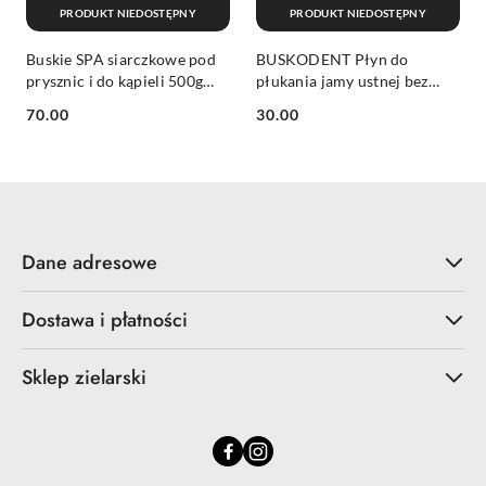
PRODUKT NIEDOSTĘPNY
PRODUKT NIEDOSTĘPNY
Buskie SPA siarczkowe pod
BUSKODENT Płyn do
prysznic i do kąpieli 500g
płukania jamy ustnej bez
SULPHUR
alkoholu i fluoru 500ml
Cena:
Cena:
70.00
30.00
SULPHUR
Dane adresowe
Dostawa i płatności
Sklep zielarski