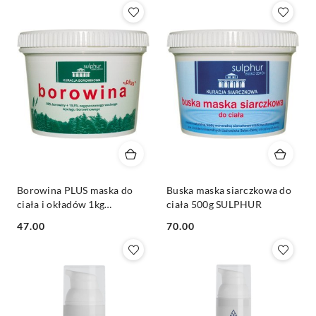
Z).
Borowina PLUS maska do
Buska maska siarczkowa do
ciała i okładów 1kg
ciała 500g SULPHUR
SULPHUR
Cena:
Cena:
47.00
70.00