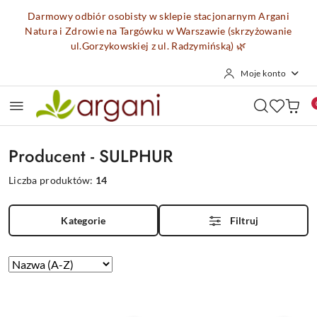
Przejdź do treści głównej
Przejdź do wyszukiwarki
Przejdź do moje konto
Przejdź do menu głównego
Przejdź do stopki
Darmowy odbiór osobisty w sklepie stacjonarnym Argani
Natura i Zdrowie na Targówku w Warszawie (skrzyżowanie
ul.Gorzykowskiej z ul. Radzymińską)
🌿
Moje konto
Producent - SULPHUR
Liczba produktów:
14
Kategorie
Filtruj
Zastosowano
Sortuj
według
sortowanie:
Nazwa
(A-