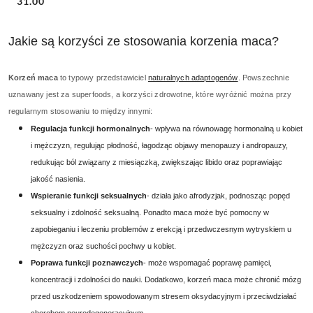
Cena:
31.00
Jakie są korzyści ze stosowania korzenia maca?
Korzeń maca
to typowy przedstawiciel
naturalnych adaptogenów
. Powszechnie
uznawany jest za superfoods, a korzyści zdrowotne, które wyróżnić można przy
regularnym stosowaniu to między innymi:
Regulacja funkcji hormonalnych
- wpływa na równowagę hormonalną u kobiet
i mężczyzn, regulując płodność, łagodząc objawy menopauzy i andropauzy,
redukując ból związany z miesiączką, zwiększając libido oraz poprawiając
jakość nasienia.
Wspieranie funkcji seksualnych
- działa jako afrodyzjak, podnosząc popęd
seksualny i zdolność seksualną. Ponadto maca może być pomocny w
zapobieganiu i leczeniu problemów z erekcją i przedwczesnym wytryskiem u
mężczyzn oraz suchości pochwy u kobiet.
Poprawa funkcji poznawczych
- może wspomagać poprawę pamięci,
koncentracji i zdolności do nauki. Dodatkowo, korzeń maca może chronić mózg
przed uszkodzeniem spowodowanym stresem oksydacyjnym i przeciwdziałać