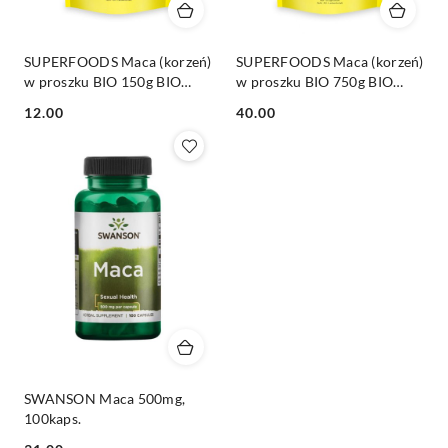
SUPERFOODS Maca (korzeń)
SUPERFOODS Maca (korzeń)
w proszku BIO 150g BIO
w proszku BIO 750g BIO
PLANET
PLANET
Cena:
Cena:
12.00
40.00
SWANSON Maca 500mg,
100kaps.