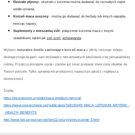
Ekstrakt płynny:
- ekstrakt z korzenia można dodawać do rozmaitych napoi
wedle uznania;
Korzeń maca suszony
- można go dodawać do herbaty lub innych napojów,
tworząc napary;
Suplementy z mieszanką ziół
– połączenie korzenia maca z innymi
składnikami, takimi jak
żeń-szeń
,
ashwaganda
.
Wybierz
naturalne środki zawierające korzeń maca
z oferty naszego sklepu
ekologicznego Argani i sam doświadcz niesamowitych właściwości tej peruwiańskiej
rośliny. Przejrzyj dostępne opcje i zamów już teraz preparat stworzony idealnie do
Twoich potrzeb. Tylko sprawdzeni producenci, najwyższa jakość i najlepsza
skuteczność.
Źródła:
https://neuroexpert.org/wiki/maca-lepidium-meyenii/
https://www.researchgate.net/publication/318130049_MACA_LEPIDIUM_MEYENII_-
_HEALTH_BENEFITS
http://www.npt.up-poznan.net/tom11/zeszyt/streszczenie-3.html