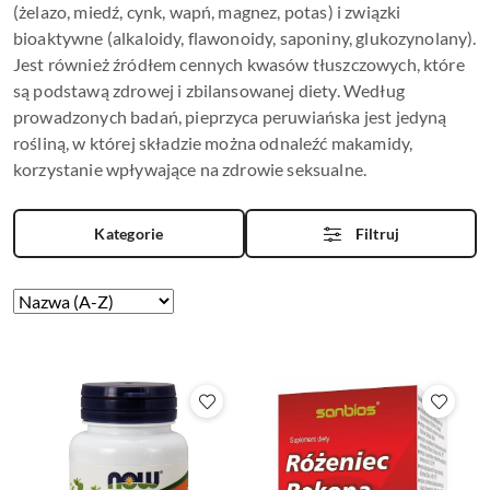
(żelazo, miedź, cynk, wapń, magnez, potas) i związki
bioaktywne (alkaloidy, flawonoidy, saponiny, glukozynolany).
Jest również źródłem cennych kwasów tłuszczowych, które
są podstawą zdrowej i zbilansowanej diety. Według
prowadzonych badań, pieprzyca peruwiańska jest jedyną
rośliną, w której składzie można odnaleźć makamidy,
korzystanie wpływające na zdrowie seksualne.
Kategorie
Filtruj
Zastosowano
Sortuj
według
sortowanie:
Nazwa
(A-
Z).