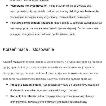
chorobom neurodegeneracyjnym.
Wspieranie kondycji fizycznej
- może przyczynić się do zwiększenia
wytrzymałości, siły, wydolności i odporności na wysiłek fizyczny. Może także
wspomagać rozwijanie masy mięśniowej i redukcję tkanki tłuszczowej.
Poprawa samopoczucia i nastroju
- może pomóc w poprawie samopoczucia i
nastroju poprzez redukcję stresu, lęku i objawów depresji. Dodatkowo, może
pomagać w regulacji snu i podnosić ogólną jakość życia.
Korzeń maca – stosowanie
Korzeń maca
przyjmować można w wielu formach. Na rynku dostępne są rozmaite
opcje, spośród których można wybierać wedle własnych preferencji i uznania.
Biorąc pod uwagę badania naukowe forma przyjmowania
korzenia maca
nie ma
znaczenia na skuteczność działania. Na rynku dostępne są takie opcje jak:
Proszek z korzenia maca
- najczęściej spotykany z suplementów, można go
dodawać do smoothie, jogurtów, owsianek i innych potraw;
Kapsułki lub tabletki
- jedna z najwygodniejszych i najłatwiejszych opcji
przyjmowania, zawiera skoncentrowany ekstrakt z korzenia maca;