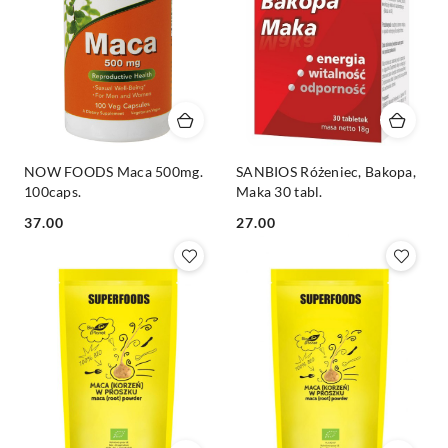
NOW FOODS Maca 500mg.
SANBIOS Różeniec, Bakopa,
100caps.
Maka 30 tabl.
Cena:
Cena:
37.00
27.00