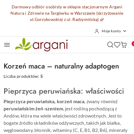
Przejdź do treści głównej
Przejdź do wyszukiwarki
Przejdź do moje konto
Przejdź do menu głównego
Przejdź do stopki
Darmowy odbiór osobisty w sklepie stacjonarnym Argani
Natura i Zdrowie na Targówku w Warszawie (skrzyżowanie
ul.Gorzykowskiej z ul. Radzymińską)
🌿
Moje konto
Korzeń maca – naturalny adaptogen
Liczba produktów:
5
Pieprzyca peruwiańska: właściwości
Pieprzyca peruwiańska, korzeń maca
, zwany również
peruwiańskim żeń-szeniem
, jest rośliną pochodzącą z
Andów, która ma wiele właściwości zdrowotnych. Jest to
bogate źródło składników odżywczych, takich jak białka,
węglowodany, błonnik, witaminy (C, E, B1, B2, B6), minerały