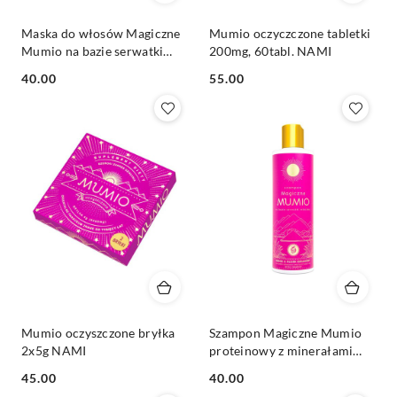
Maska do włosów Magiczne
Mumio oczyczczone tabletki
Mumio na bazie serwatki
200mg, 60tabl. NAMI
mlecznej z olejem
Cena:
Cena:
40.00
55.00
arganowym 200ml NAMI
Mumio oczyszczone bryłka
Szampon Magiczne Mumio
2x5g NAMI
proteinowy z minerałami
280ml NAMI
Cena:
Cena:
45.00
40.00