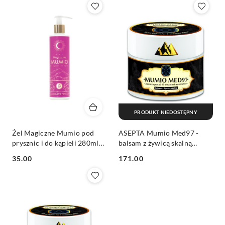
PRODUKT NIEDOSTĘPNY
Żel Magiczne Mumio pod
ASEPTA Mumio Med97 -
prysznic i do kąpieli 280ml
balsam z żywicą skalną
NAMI
150ml
Cena:
Cena:
35.00
171.00