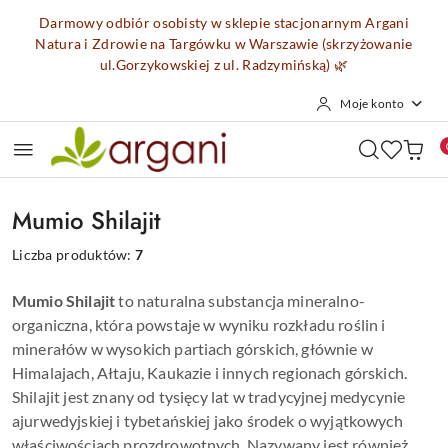
Przejdź do treści głównej
Przejdź do wyszukiwarki
Przejdź do moje konto
Przejdź do menu głównego
Przejdź do stopki
Darmowy odbiór osobisty w sklepie stacjonarnym Argani
Natura i Zdrowie na Targówku w Warszawie (skrzyżowanie
ul.Gorzykowskiej z ul. Radzymińską)
🌿
Moje konto
Mumio Shilajit
Liczba produktów:
7
Mumio Shilajit
to naturalna substancja mineralno-
organiczna, która powstaje w wyniku rozkładu roślin i
minerałów w wysokich partiach górskich, głównie w
Himalajach, Ałtaju, Kaukazie i innych regionach górskich.
Shilajit jest znany od tysięcy lat w tradycyjnej medycynie
ajurwedyjskiej i tybetańskiej jako środek o wyjątkowych
właściwościach prozdrowotnych. Nazywany jest również