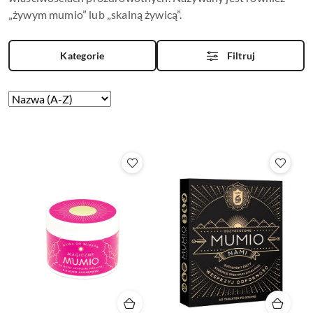
„żywym mumio” lub „skalną żywicą”.
Kategorie
Filtruj
Zastosowano
Sortuj
według
sortowanie:
Nazwa
(A-
Z).