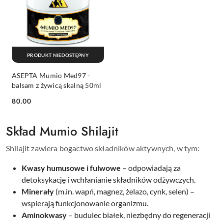
PRODUKT NIEDOSTĘPNY
ASEPTA Mumio Med97 -
balsam z żywicą skalną 50ml
Cena:
80.00
Skład Mumio Shilajit
Shilajit zawiera bogactwo składników aktywnych, w tym:
Kwasy humusowe i fulwowe
– odpowiadają za
detoksykację i wchłanianie składników odżywczych.
Minerały
(m.in. wapń, magnez, żelazo, cynk, selen) –
wspierają funkcjonowanie organizmu.
Aminokwasy
– budulec białek, niezbędny do regeneracji