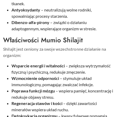
tkanek.
Antyoksydanty
– neutralizują wolne rodniki,
spowalniając procesy starzenia.
Dibenzo-alfa-pirony
– związki o działaniu
adaptogennym, wspierające organizm w stresie.
Właściwości Mumio Shilajit
Shilajit jest ceniony za swoje wszechstronne działanie na
organizm:
Wsparcie energii i witalności
– zwiększa wytrzymałość
fizyczną i psychiczną, redukuje zmęczenie.
Wzmocnienie odporności
– stymuluje układ
immunologiczny, pomagając zwalczać infekcje.
Poprawa funkcji mózgu
– wspiera pamięć, koncentrację i
redukuje objawy stresu.
Regeneracja stawów i kości
– dzięki zawartości
minerałów wspiera układ ruchu.
Detoksykacja organizmu
– kwasy fulwowe pomagają