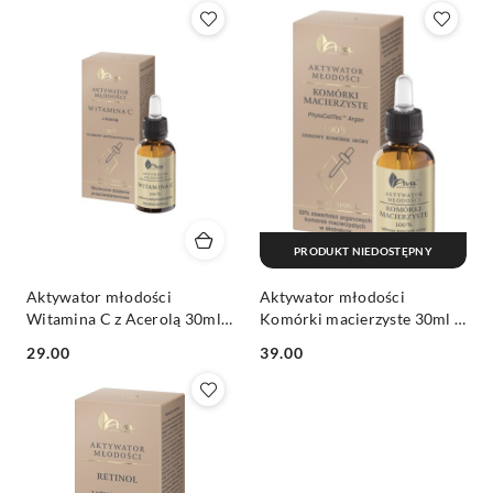
Z).
PRODUKT NIEDOSTĘPNY
Aktywator młodości
Aktywator młodości
Witamina C z Acerolą 30ml -
Komórki macierzyste 30ml -
Ava
Ava
Cena:
Cena:
29.00
39.00