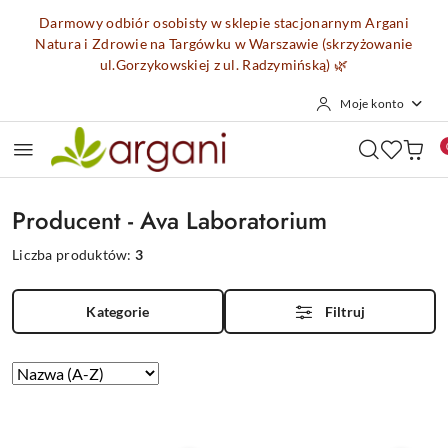
Przejdź do treści głównej
Przejdź do wyszukiwarki
Przejdź do moje konto
Przejdź do menu głównego
Przejdź do stopki
Darmowy odbiór osobisty w sklepie stacjonarnym Argani
Natura i Zdrowie na Targówku w Warszawie (skrzyżowanie
ul.Gorzykowskiej z ul. Radzymińską)
🌿
Moje konto
Producent - Ava Laboratorium
Liczba produktów:
3
Kategorie
Filtruj
Zastosowano
Sortuj
według
sortowanie:
Nazwa
(A-