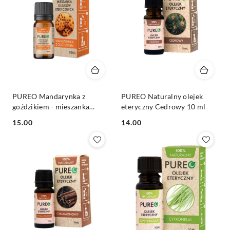
PUREO Mandarynka z
PUREO Naturalny olejek
goździkiem - mieszanka
eteryczny Cedrowy 10 ml
naturalnych olejków
Cena:
Cena:
15.00
14.00
eterycznych 10 ml