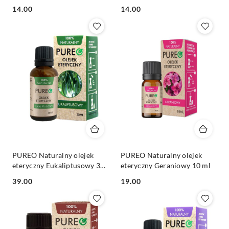
ml
Cena:
Cena:
14.00
14.00
PUREO Naturalny olejek
PUREO Naturalny olejek
eteryczny Eukaliptusowy 30
eteryczny Geraniowy 10 ml
ml
Cena:
Cena:
39.00
19.00