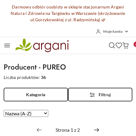
Przejdź do treści głównej
Przejdź do wyszukiwarki
Przejdź do moje konto
Przejdź do menu głównego
Przejdź do stopki
Darmowy odbiór osobisty w sklepie stacjonarnym Argani
Natura i Zdrowie na Targówku w Warszawie (skrzyżowanie
ul.Gorzykowskiej z ul. Radzymińską)
🌿
Moje konto
Producent - PUREO
Liczba produktów:
36
Kategorie
Filtruj
Zastosowano
Sortuj
według
sortowanie:
Nazwa
(A-