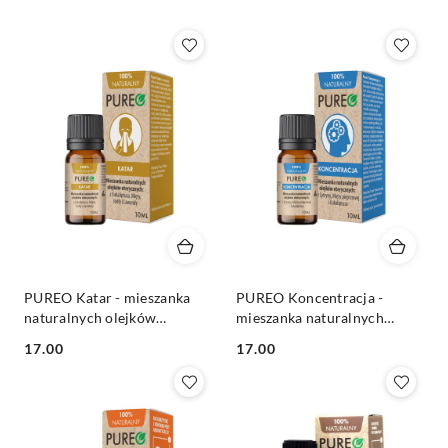
Z).
PUREO Katar - mieszanka
PUREO Koncentracja -
naturalnych olejków
mieszanka naturalnych
eterycznych 10 ml
olejków eterycznych 10 ml
Cena:
Cena:
17.00
17.00