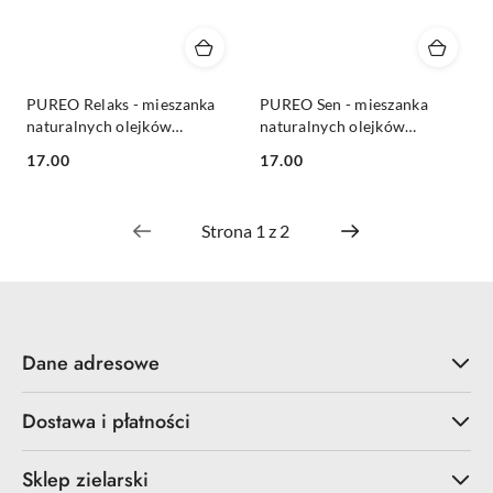
PUREO Relaks - mieszanka
PUREO Sen - mieszanka
naturalnych olejków
naturalnych olejków
eterycznych 10 ml
eterycznych 10 ml
Cena:
Cena:
17.00
17.00
Dane adresowe
Dostawa i płatności
Sklep zielarski