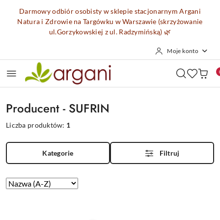
Przejdź do treści głównej
Przejdź do wyszukiwarki
Przejdź do moje konto
Przejdź do menu głównego
Przejdź do stopki
Darmowy odbiór osobisty w sklepie stacjonarnym Argani
Natura i Zdrowie na Targówku w Warszawie (skrzyżowanie
ul.Gorzykowskiej z ul. Radzymińską)
🌿
Moje konto
Producent - SUFRIN
Liczba produktów:
1
Kategorie
Filtruj
Zastosowano
Sortuj
według
sortowanie:
Nazwa
(A-