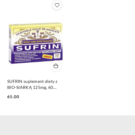
Z).
SUFRIN suplement diety z
BIO-SIARKĄ 125mg, 60
kapsułek
Cena:
65.00