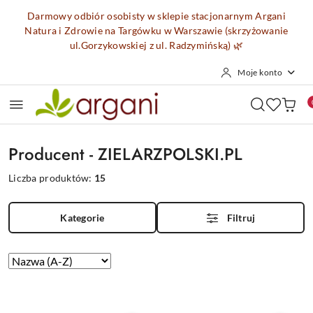
Przejdź do treści głównej
Przejdź do wyszukiwarki
Przejdź do moje konto
Przejdź do menu głównego
Przejdź do stopki
Darmowy odbiór osobisty w sklepie stacjonarnym Argani
Natura i Zdrowie na Targówku w Warszawie (skrzyżowanie
ul.Gorzykowskiej z ul. Radzymińską)
🌿
Moje konto
Producent - ZIELARZPOLSKI.PL
Liczba produktów:
15
Kategorie
Filtruj
Zastosowano
Sortuj
według
sortowanie:
Nazwa
(A-